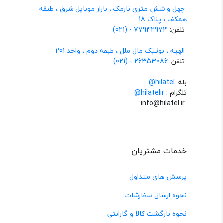
چهل و شش متری نارمک ، بازار موبایل شرق ، طبقه
همکف ، پلاک 18
تلفن:
77942973 - (021)
الهیه ، بوتیک مال ملل ، طبقه دوم ، واحد 201
تلفن:
26353086 - (021)
بله:
hilatel@
تلگرام :
@hilatelir
info@hilatel.ir
خدمات مشتریان
پرسش های متداول
نحوه ارسال سفارشات
نحوه بازگشت کالا و گارانتی