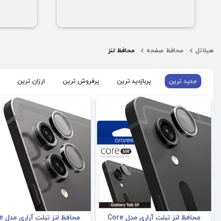
هیلاتل
محافظ صفحه
محافظ لنز
جدید ترین
پربازدید ترین
پرفروش ترین
ارزان ترین
محافظ لنز
Tab s9+/S9 ultra
پک دو عددی
Z Fold 4
محافظ لنز تبلت آراری مدل Core
محافظ