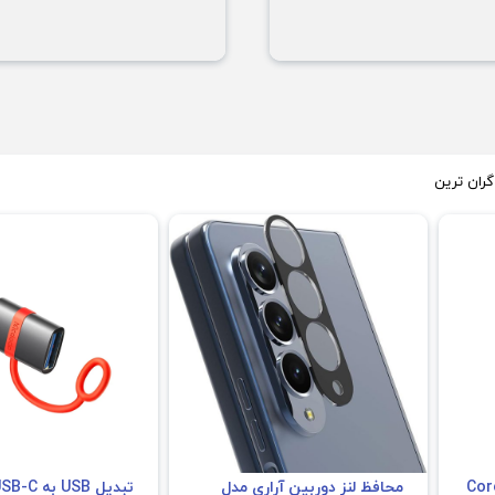
گران ترین
 لنز تبلت آراری مدل Core
محافظ لنز دوربین آراری مدل