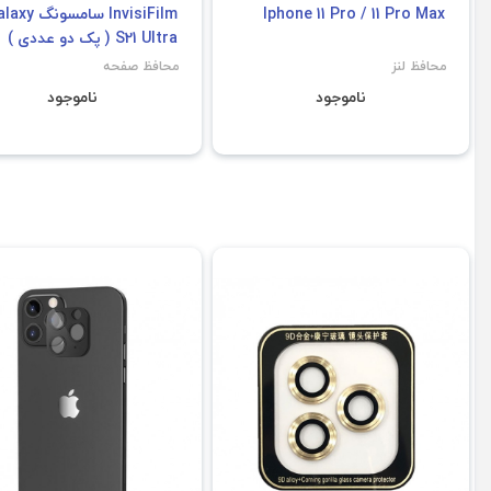
محافظ لنز دوربین توتو اپل
محافظ لنز نیلکین مدل
Iphone 11 Pro / 11 Pro Max
InvisiFilm سامسونگ
S21 Ultra ( پک دو عددی )
محافظ لنز
محافظ صفحه
ناموجود
ناموجود