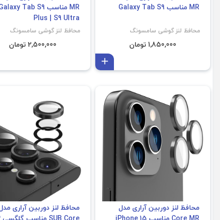
MR مناسب Galaxy Tab S9
MR مناسب Galaxy Tab S9
Plus | S9 Ultra
محافظ لنز گوشی سامسونگ
محافظ لنز گوشی سامسونگ
1,850,000 تومان
2,500,000 تومان
افزودن به سبد
محافظ لنز دوربین آراری مدل
Core MR مناسب iPhone 15
e