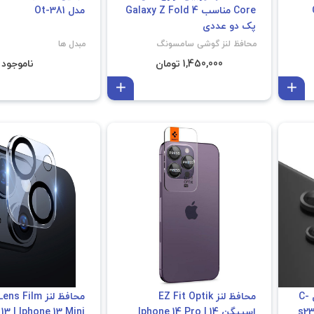
Core مناسب Galaxy Z Fold 4
مدل Ot-381
پک دو عددی
محافظ لنز گوشی سامسونگ
مبدل ها
1,450,000 تومان
ناموجود
افزودن به سبد
افزودن به سبد
محافظ لنز دوربین آراری مدل C-
محافظ لنز EZ Fit Optik
SUB Cor مناسب گلگسی s23
اسپیگن Iphone 14 Pro | 14
13 | Iphone 13 Mini