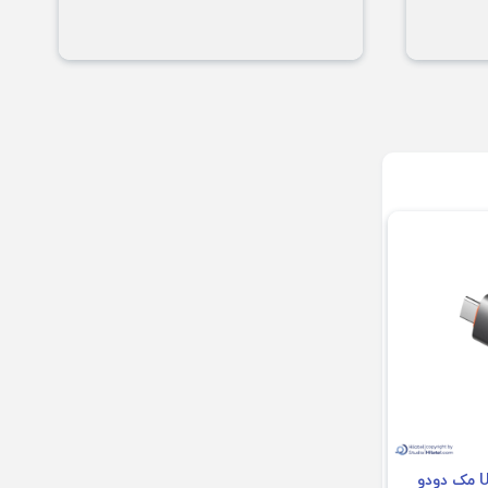
تبدیل USB به USB-C مک دودو