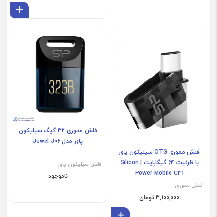
افز
فلش مموری 32 گیگ سیلیکون
پاور مدل Jewel J06
فلش مموری OTG سیلیکون پاور
با ظرفیت 64 گیگابایت | Silicon
فلش سیلیکون پاور
Power Mobile C31
ناموجود
فلش مموری
3,100,000 تومان
افزودن به سبد