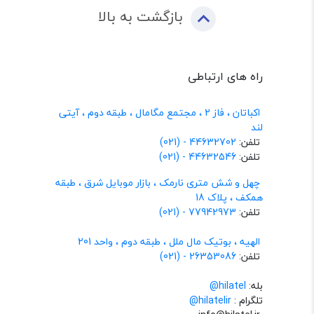
بازگشت به بالا
راه های ارتباطی
اکباتان ، فاز 2 ، مجتمع مگامال ، طبقه دوم ، آیتی
لند
تلفن:
44632702 - (021)
تلفن:
44632546 - (021)
چهل و شش متری نارمک ، بازار موبایل شرق ، طبقه
همکف ، پلاک 18
تلفن:
77942973 - (021)
الهیه ، بوتیک مال ملل ، طبقه دوم ، واحد 201
تلفن:
26353086 - (021)
بله:
hilatel@
تلگرام :
@hilatelir