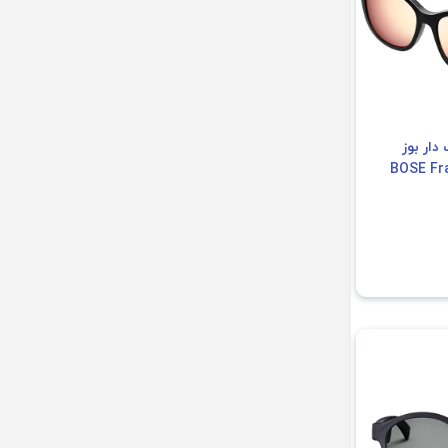
ار بوز
ه