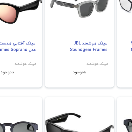
ائومی Mi
عینک هوشمند JBL
عینک آفتابی هدست د
Soundgear Frames
مدل BOSE Frames Soprano
عینک هوشمند
عینک هوشمند
ناموجود
ناموجود
فروش ویژ