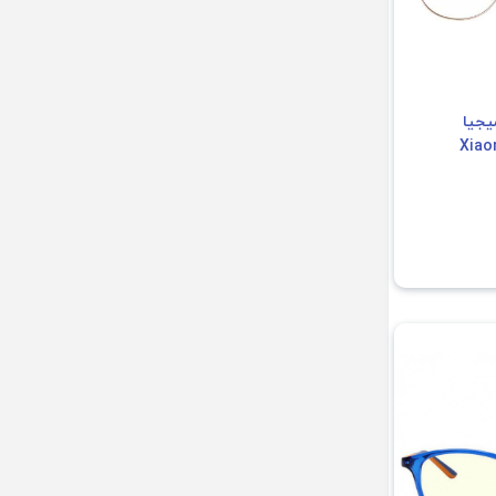
یجیا
Xiaomi M