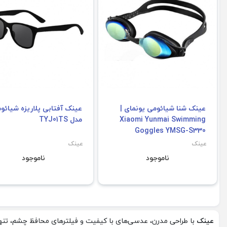
عینک شنا شیائومی یونمای |
عینک آفتابی پلاریزه شیائو
Xiaomi Yunmai Swimming
مدل TYJ01TS
Goggles YMSG-S330
عینک
عینک
ناموجود
ناموجود
عینک
با طراحی مدرن، عدسی‌های با کیفیت و فیلترهای محافظ چشم، تنها