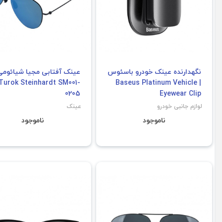
نگهدارنده عینک خودرو باسئوس
عینک آفتابی مجیا شیائومی
Turok Steinhardt SM001-
| Baseus Platinum Vehicle
0205
Eyewear Clip
لوازم جانبی خودرو
عینک
ناموجود
ناموجود