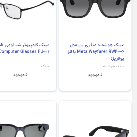
عینک هوشمند متا ری بن مدل
عینک کامپیوتر شی
Meta Wayfarer RW4006 با لنز
Computer Glasses FU006
پولاریزه
عینک هوشمند
عینک
ناموجود
ناموجود