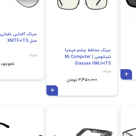
عینک آفتابی خلبانی
مدل XMTF01TS
عینک محافط چشم میجیا
عینک
شیائومی | Mi Computer
Glasses HMJ01TS
ناموجود
عینک
افزودن به سبد
3,450,000 تومان
افزودن به سبد
فروش ویژ