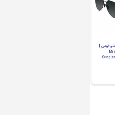
شیائومی |
Mi 
Sungla