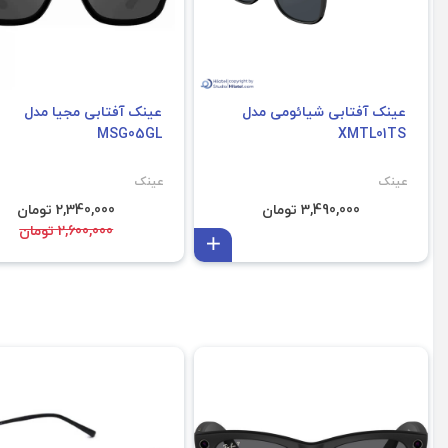
عینک آفتابی شیائومی مدل
عینک آفتابی مجیا مدل
MSG05GL
XMTL01TS
عینک
عینک
3,490,000 تومان
2,340,000 تومان
2,600,000 تومان
افزودن به سبد