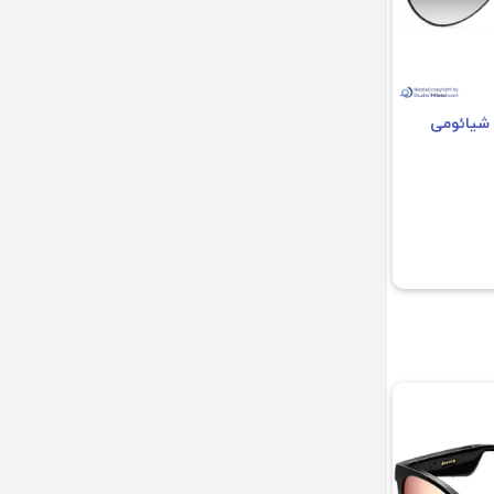
 شیائومی
ه