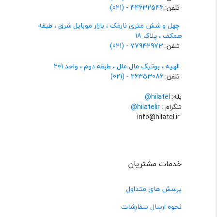
تلفن:
44632546 - (021)
چهل و شش متری نارمک ، بازار موبایل شرق ، طبقه
همکف ، پلاک 18
تلفن:
77942973 - (021)
الهیه ، بوتیک مال ملل ، طبقه دوم ، واحد 201
تلفن:
26353086 - (021)
بله:
hilatel@
تلگرام :
@hilatelir
info@hilatel.ir
خدمات مشتریان
پرسش های متداول
نحوه ارسال سفارشات