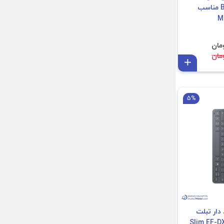
Bevel Leather Case مناسب
Mi
افزودن به سبد
5%
دار تبلت
مدل Slim EF-DX730