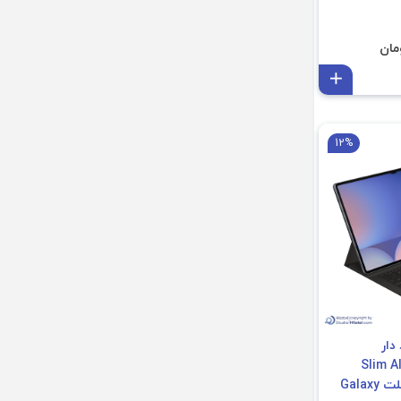
افزودن به سبد
12%
دار
دل Slim AI Key
EF-DX920 مناسب تبلت Galaxy