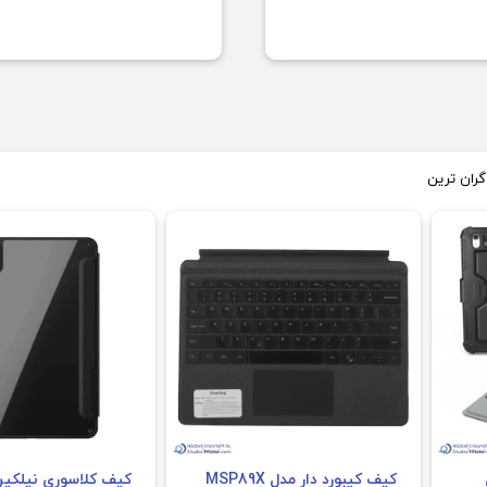
گران ترین
کیف کیبورد دار مدل MSP89X
کیف کلاسوری نیلکی