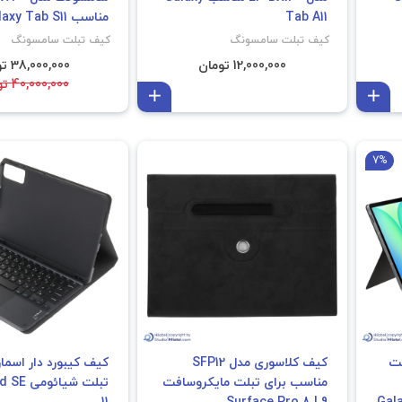
Tab A11
مناسب Galaxy Tab S11
کیف تبلت سامسونگ
کیف تبلت سامسونگ
12,000,000 تومان
38,000,000 تومان
40,000,000 تومان
افزودن به سبد
افزودن به سبد
7%
لت
کیف کلاسوری مدل SFP12
کیف کیبورد دار اسم
مناسب برای تبلت مایکروسافت
تبلت شیا
Galaxy 
Surface Pro 8 | 9
11