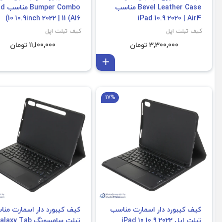
Bevel Leather Case مناسب
er Combo
10 10.9inch 2022 | 11 (A16)
iPad 10.9 2020 | Air4
کیف تبلت اپل
کیف تبلت اپل
3,300,000 تومان
11,100,000 تومان
افزودن به سبد
17%
فروش ویژه
فروش ویژه
کیف کیبورد دار اسمارت مناسب
کیف کیبورد دار اسمارت من
تبلت اپل iPad 10 10.9 2022
تبلت سامسونگ axy Tab