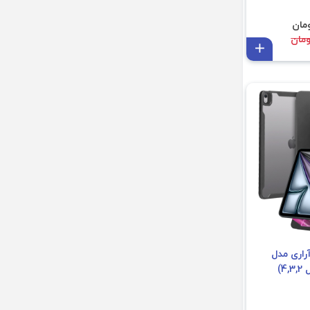
Tab 
افزودن به سبد
راری مدل
Hifolio مناسب (نسل 4,3,2)