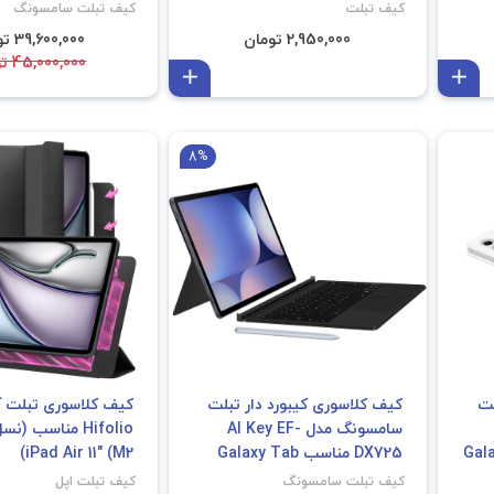
S10 Ultra | S9 Ultra
کیف تبلت
کیف تبلت سامسونگ
2,950,000 تومان
39,600,000 تومان
45,000,000 تومان
افزودن به سبد
افزودن به سبد
8%
لت
کیف کلاسوری کیبورد دار تبلت
کیف کلاسوری تبلت آ
سامسونگ مدل AI Key EF-
Galaxy 
DX725 مناسب Galaxy Tab
iPad Air 11" (M2)
S10 FE | S9 | S9 FE با طراحی
کیف تبلت سامسونگ
کیف تبلت اپل