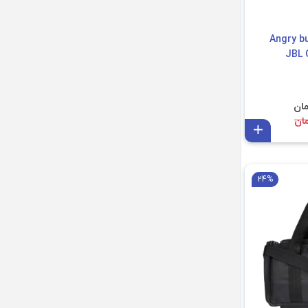
حمل اسپیکر Angry bull
افزودن به سبد
24%