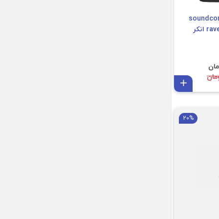
حمل اسپیکر soundcore
انکر
افزودن به سبد
20%