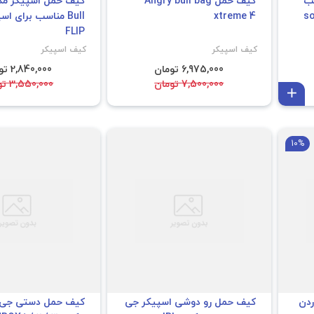
An مناسب
کیف حمل Angry bull bag
so
xtreme 4
FLIP
کیف اسپیکر
کیف اسپیکر
6,975,000 تومان
2,840,000 تومان
7,500,000 تومان
3,550,000 تومان
افزودن به سبد
10%
ردن
کیف حمل رو دوشی اسپیکر جی
کیف حمل دستی جی ب