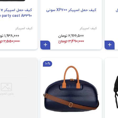
Son مدل
کیف حمل اسپیکر XP700 سونی
کیف 
rave party cast A3390 
کیف اسپیکر
کیف اسپیکر
2,966,500 تومان
1,938,000 تومان
3,490,000 تومان
2,550,000 تومان
افزودن به سبد
افزودن به سبد
JBL clip 2/3/4
10%