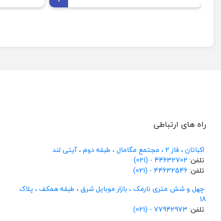
راه های ارتباطی
اکباتان ، فاز 2 ، مجتمع مگامال ، طبقه دوم ، آیتی لند
تلفن:
44632702 - (021)
تلفن:
44632546 - (021)
چهل و شش متری نارمک ، بازار موبایل شرق ، طبقه همکف ، پلاک
18
تلفن:
77942973 - (021)