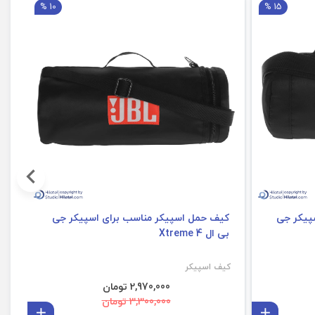
10 %
15 %
پیکر جی
کیف حمل اسپیکر مناسب برای اسپیکر جی
کی
بی ال Xtreme 4
S
کیف اسپیکر
کی
2,970,000 تومان
3,300,000 تومان
افزودن به سبد
افزودن