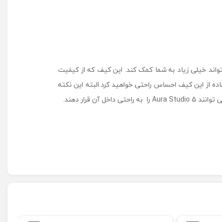
م
ن
ک
ا
ر
د
واند خیلی زیاد به شما کمک کند. این کیف که از کیفیت
ن
A
ه از این کیف احساس راحتی خواهید کرد.البته این نکته
u
قرار دهند.
r
a
S
t
u
d
i
o
5