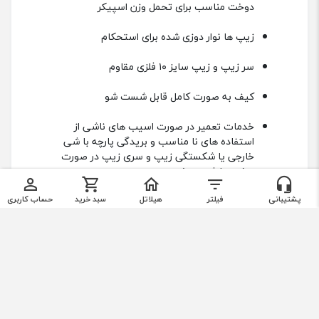
صورت باز در هنگام استفاده اسپیکر
بند کوله پشتی ضد اب و دارای نواری های محکم و
دوخت مناسب برای تحمل وزن اسپیکر
زیپ ها نوار دوزی شده برای استحکام
سر زیپ و زیپ سایز ۱۰ فلزی مقاوم
کیف به صورت کامل قابل شست شو
خدمات تعمیر در صورت اسیب های ناشی از
استفاده های نا مناسب و بریدگی پارچه با شی
×
×
خارجی یا شکستگی زیپ و سری زیپ در صورت
فیلترها
تماس با ما
پشتیبانی
فیلتر
هیلاتل
سبد خرید
حساب کاربری
برخورد با شی سخت
انواع کیف اسپیکر
فیلتر محصولات
09365518199
کیف‌های اسپیکر انواع مختلفی دارد. برخی از انواع رایج
بله
واتساپ
تلگرام
این کیف عبارتند از:
فقط کالاهای موجود
کیف اسپیکر jBL مدل Ultimat