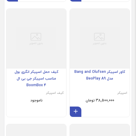
3,600,000 تومان
4,500,000 تومان
افزودن به سبد
افز
کاور اسپیکر Bang and Olufsen
کیف حمل اسپیکر انگری بول
مدل BeoPlay A9
مناسب اسپیکر جی بی ال
BoomBox 4
اسپیکر
کیف اسپیکر
38,500,000 تومان
ناموجود
افزودن به سبد