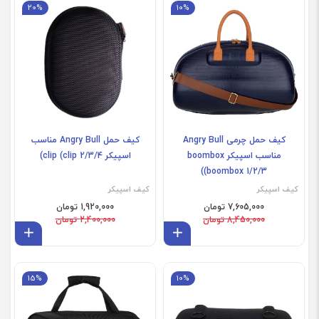
JBL clip 2/3/4
20%
10%
کیف حمل چرمی Angry Bull
کیف حمل Angry Bull مناسب
مناسب اسپیکر boombox
اسپیکر clip (clip 2/3/4)
(boombox 1/2/3)
کیف اسپیکر
کیف اسپیکر
7,605,000 تومان
1,920,000 تومان
8,450,000 تومان
2,400,000 تومان
افزودن به سبد
افز
Harman Sound Stick 3/4
15%
10%