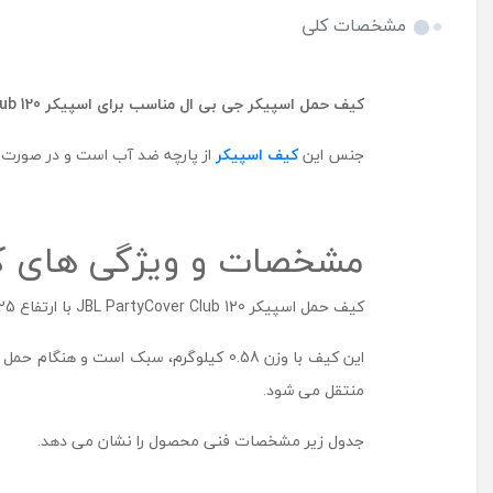
مشخصات کلی
کیف حمل اسپیکر جی بی ال مناسب برای اسپیکر
ub 120
جنس این
کیف اسپیکر
از پارچه ضد آب است و در صورت خ
مشخصات و ویژگی های کیف حمل اسپیکر
کیف حمل اسپیکر JBL PartyCover Club 120 با ارتفاع 125، عرض 140 و طول 270 میلی متر، متناسب با ابعاد دستگاه دوخته شده است.
این کیف با وزن 0.58 کیلوگرم، سبک اس
منتقل می شود.
جدول زیر مشخصات فنی محصول را نشان می دهد.