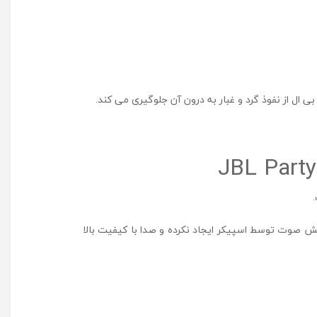
ی
ا
ل
م
ن
ا
 از نفوذ گرد و غبار به درون آن جلوگیری می کند.
س
ب
ب
ر
ا
ی
ا
س
پ
رای پخش صوت توسط اسپیکر ایجاد نکرده و صدا با کیفیت بالا
ی
ک
ر
J
B
L