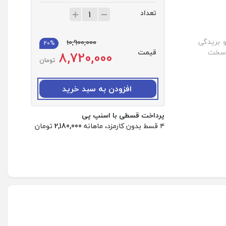
تعداد
ت
ع
د
 بریدگی
10,900,000
20%
ا
ی سخت
قیمت
8,720,000
د
تومان
:
ک
ی
افزودن به سبد خرید
ف
ح
پرداخت قسطی با اسنپ پی
م
۴ قسط بدون کارمزد، ماهانه
2,180,000
تومان
ل
ا
س
پ
ی
ک
ر
ج
ی
ب