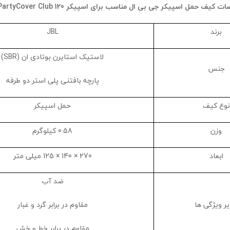
ت کیف حمل اسپیکر جی بی ال مناسب برای اسپیکر
PartyCover Club 120
برند
JBL
لاستیک استایرن بوتادی ان (SBR)
جنس
پارچه بافتنی پلی استر دو طرفه
نوع کیف
حمل اسپیکر
وزن
0.58 کیلوگرم
ابعاد
270 × 140 × 125 میلی متر
ضد آب
ر ویژگی ها
مقاوم در برابر گرد و غبار
مقاوم در برابر خط و خش