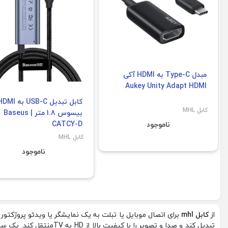
مبدل Type-C به HDMI آکی
Aukey Unity Adapt HDMI
کابل تبدیل USB-C به I
کابل MHL
بیسوس 1.8 متر | Baseus
CATCY-D
ناموجود
کابل MHL
ناموجود
از
کابل
mhl
برای اتصال موبایل یا تبلت به یک نمایشگر یا ویدئو پروژکتور 