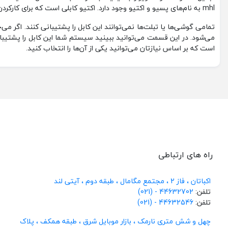
mhl به نام‌های پسیو و اکتیو وجود دارد. اکتیو کابلی است که برای کارکردن به برق نیاز دارد. پسیو یک مدل دیگری mhl است که برای کارکردن به برق نیاز ندارد.
می‌شود‌. در این قسمت می‌توانید ببینید سیستم شما این کابل را پشتیبانی
است که بر اساس نیازتان می‌توانید یکی از آن‌ها را انتخاب کنید.
راه های ارتباطی
اکباتان ، فاز 2 ، مجتمع مگامال ، طبقه دوم ، آیتی لند
تلفن:
44632702 - (021)
تلفن:
44632546 - (021)
چهل و شش متری نارمک ، بازار موبایل شرق ، طبقه همکف ، پلاک