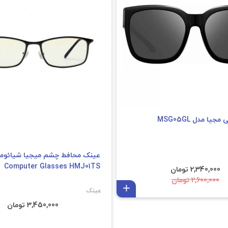
یا مدل MSG05GL
Computer Glasses HMJ01TS
2,340,000 تومان
2,600,000 تومان
افزودن به سبد
عینک
3,450,000 تومان