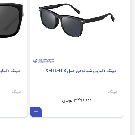
عینک آفتابی شیائومی مدل XMTL01TS
عینک آفتابی مج
عینک
عینک
3,490,000 تومان
افزودن به سبد