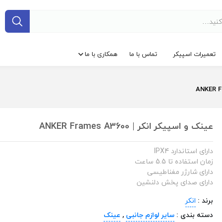
تعمیرات اسپیکر
تماس با ما
همکاری با ما
عینک و اسپیکر انکر | ANKER Frames A3600
دارای استاندارد IPX4
زمان استفاده تا 5.5 ساعت
دارای شارژر مغناطیسی
دارای صدای پخش دلنشین
برند :
انکر
دسته بندی :
سایر لوازم جانبی
,
عینک