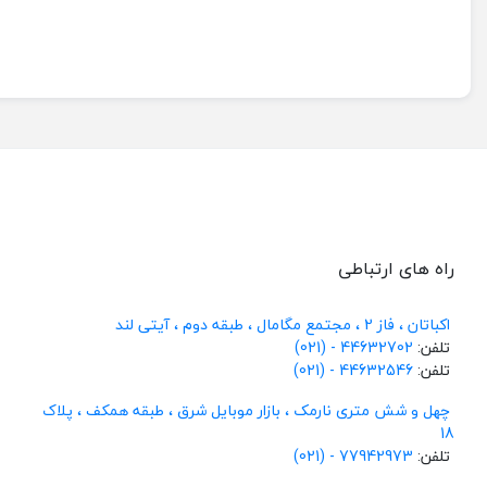
راه های ارتباطی
اکباتان ، فاز 2 ، مجتمع مگامال ، طبقه دوم ، آیتی لند
تلفن:
44632702 - (021)
تلفن:
44632546 - (021)
چهل و شش متری نارمک ، بازار موبایل شرق ، طبقه همکف ، پلاک
18
تلفن:
77942973 - (021)