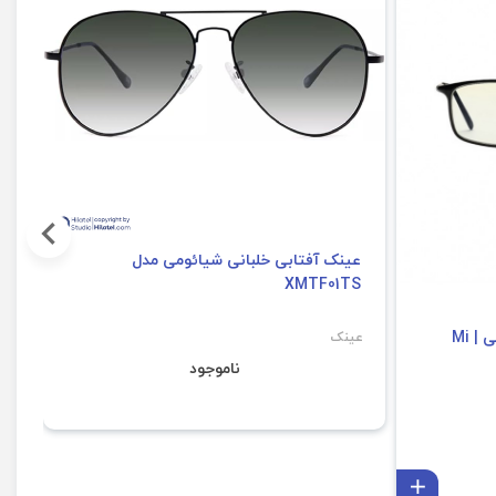
عینک آفتابی خلبانی شیائومی مدل
6
XMTF01TS
عینک محافط چشم میجیا شیائومی | Mi
عینک
عی
ناموجود
افزودن به سبد