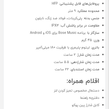
پروفایل‌های قابل پشتیبانی
: HFP
محدوده عملکرد
: 9 متر
جنس بدنه
: پلی‌کربنات، فولاد ضد زنگ، نایلون
مقاومت در برابر پاشش آب
: IPX4
سازگار با
: برنامه Bose Music برای iOS و Android
وزن
: 45 گرم
باتری
: لیتوم-پلیمری با ظرفیت 180 میلی‌آمپر
مدت زمان شارژ
: 2 ساعت
مدت زمان شارژدهی
: 5.5 ساعت
مدت زمان استندبای
: 22 ساعت
اقلام همراه:
دستمال مخصوص تمیز کردن لنز
دفترچه راهنما
کابل شارژ پین پوکو