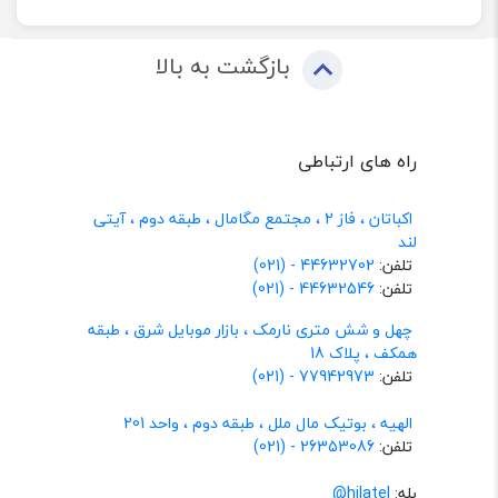
بازگشت به بالا
راه های ارتباطی
اکباتان ، فاز 2 ، مجتمع مگامال ، طبقه دوم ، آیتی
لند
تلفن:
44632702 - (021)
تلفن:
44632546 - (021)
چهل و شش متری نارمک ، بازار موبایل شرق ، طبقه
همکف ، پلاک 18
تلفن:
77942973 - (021)
الهیه ، بوتیک مال ملل ، طبقه دوم ، واحد 201
تلفن:
26353086 - (021)
بله:
hilatel@