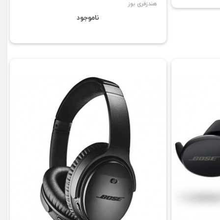
هندزفری بوز
ناموجود