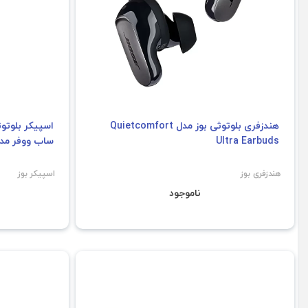
هندزفری بلوتوثی بوز مدل Quietcomfort
Ultra Earbuds
ساب ووفر مدل b 2
هندزفری بوز
اسپیکر بوز
ناموجود