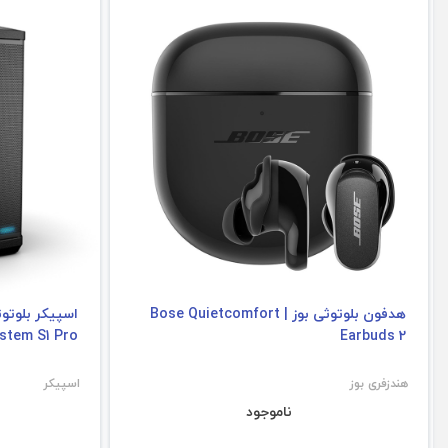
هدفون بلوتوثی بوز | Bose Quietcomfort
stem S1 Pro
Earbuds 2
هندزفری بوز
اسپیکر
ناموجود