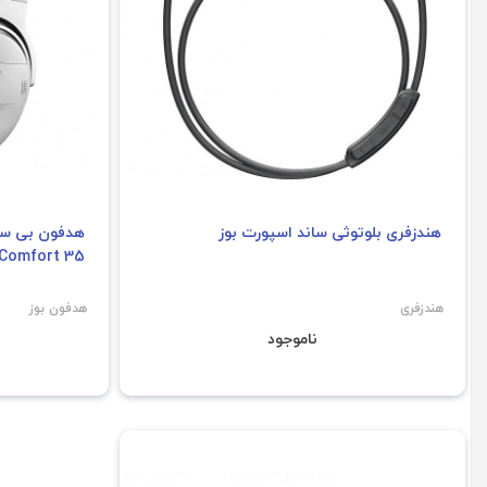
هندزفری بلوتوثی ساند اسپورت بوز
tComfort 35
هندزفری
هدفون بوز
ناموجود