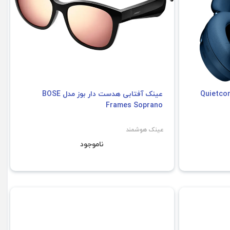
 Bose مدل Quietcomfort
عینک آفتابی هدست دار بوز مدل BOSE
Frames Soprano
عینک هوشمند
ناموجود