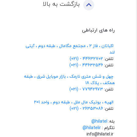
بازگشت به بالا
راه های ارتباطی
اکباتان ، فاز 2 ، مجتمع مگامال ، طبقه دوم ، آیتی
لند
تلفن:
44632702 - (021)
تلفن:
44632546 - (021)
چهل و شش متری نارمک ، بازار موبایل شرق ، طبقه
همکف ، پلاک 18
تلفن:
77942973 - (021)
الهیه ، بوتیک مال ملل ، طبقه دوم ، واحد 201
تلفن:
26353086 - (021)
بله:
hilatel@
تلگرام :
@hilatelir
info@hilatel.ir