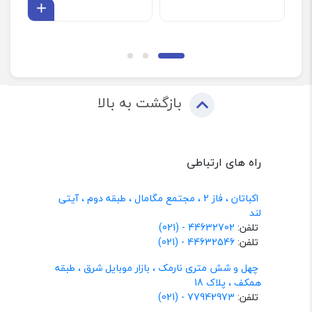
افزودن 
بازگشت به بالا
راه های ارتباطی
اکباتان ، فاز 2 ، مجتمع مگامال ، طبقه دوم ، آیتی
لند
تلفن:
44632702 - (021)
تلفن:
44632546 - (021)
چهل و شش متری نارمک ، بازار موبایل شرق ، طبقه
همکف ، پلاک 18
تلفن:
77942973 - (021)