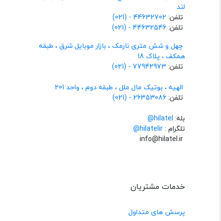
لند
تلفن:
44632702 - (021)
تلفن:
44632546 - (021)
چهل و شش متری نارمک ، بازار موبایل شرق ، طبقه
همکف ، پلاک 18
تلفن:
77942973 - (021)
الهیه ، بوتیک مال ملل ، طبقه دوم ، واحد 201
تلفن:
26353086 - (021)
بله:
hilatel@
تلگرام :
@hilatelir
info@hilatel.ir
خدمات مشتریان
پرسش های متداول