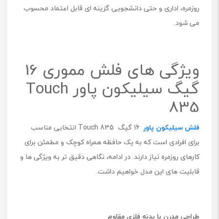
روزمره، اداری و حتی دانشجویی گزینه ای قابل اعتماد محسوب
پ
ا
می شود.
و
ر
م
د
ویژگی های فلش مموری 16
ل
T
گیگ سیلیکون پاور Touch
o
835
u
c
h
فلش سیلیکون پاور
16 گیگ Touch 835 انتخابی مناسب
8
3
برای افرادی است که به یک حافظه همراه کوچک و مطمئن برای
5
کارهای روزمره نیاز دارند. در ادامه، نگاهی دقیق تر به ویژگی ها و
قابلیت های این مدل خواهیم داشت.
طراحی مدرن با بدنه فلزی مقاوم