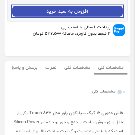
د
:
افزودن به سبد خرید
ف
ل
ش
پرداخت قسطی با اسنپ پی
م
۴ قسط بدون کارمزد، ماهانه
537,500
تومان
م
و
ر
ی
1
مشخصات کلی
مشخصات فنی
نظرات
پرسش و پاسخ
6
گ
ی
گ
مشخصات کلی
س
ی
ل
فلش مموری 16 گیگ سیلیکون پاور مدل
Touch 835
یکی از
ی
ک
مدل های خوش ساخت و جمع و جور برند معتبر Silicon Power
و
است که با طراحی متفاوت و کیفیت ساخت بالا، برای استفاده
ن