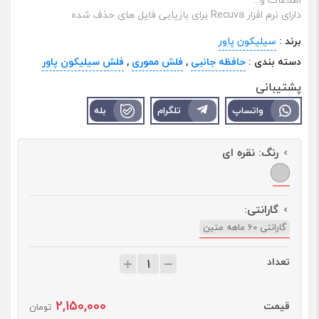
دارای نرم افزار Recuva برای بازیابی فایل های حذف شده
برند :
سیلیکون پاور
دسته بندی :
حافظه جانبی
,
فلش مموری
,
فلش سیلیکون پاور
پشتیبانی
واتساپ
تلگرام
بله
رنگ:
نقره ای
گارانتی:
گارانتی 60 ماهه متین
تعداد
ت
ع
د
2,150,000
قیمت
ا
تومان