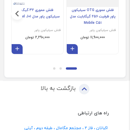
فلش مموری OTG سیلیکون
فلش مموری 32 گیگ
پاور ظرفیت 256 گیگابایت مدل
سیلیکون پاور مدل Jewel J01
Mobile C51
فلش سیلیکون پاور
فلش سیلیکون پاور
فلش 
11,900,000 تومان
2,290,000 تومان
افزودن به سبد
افزودن 
بازگشت به بالا
راه های ارتباطی
اکباتان ، فاز 2 ، مجتمع مگامال ، طبقه دوم ، آیتی