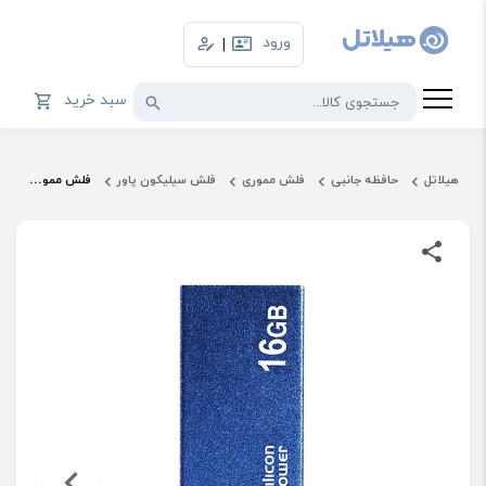
ورود
|
سبد خرید
هیلاتل
حافظه جانبی
فلش مموری
فلش سیلیکون پاور
فلش مموری 16 گیگ سیلیکون پاور مدل Touch 835