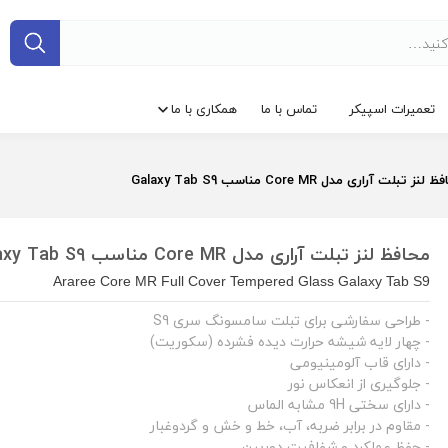
تعمیرات اسپیکر
تماس با ما
همکاری با ما
لنز تبلت آراری مدل Core MR مناسب Galaxy Tab S9
محافظ لنز تبلت آراری مدل Core MR مناسب Galaxy Tab S9
Araree Core MR Full Cover Tempered Glass Galaxy Tab S9
- طراحی سفارشی برای تبلت سامسونگ سری S9
- چهار لایه شیشه حرارت دیده فشرده (سکوریت)
- دارای قاب آلومینیومی
- جلوگیری از انعکاس نور
- دارای سختی 9H مشابه الماس
- مقاوم در برابر ضربه، آب، خط و خش و گردوغبار
- حفظ عملکرد و شفافیت دوربین