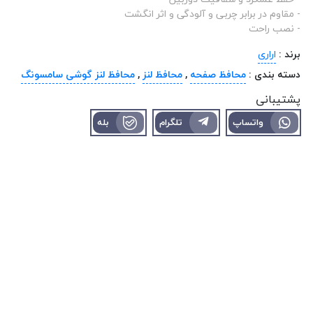
- مقاوم در برابر چربی و آلودگی و اثر انگشت
- نصب راحت
برند :
اراری
دسته بندی :
محافظ صفحه
,
محافظ لنز
,
محافظ لنز گوشی سامسونگ
پشتیبانی
واتساپ
تلگرام
بله