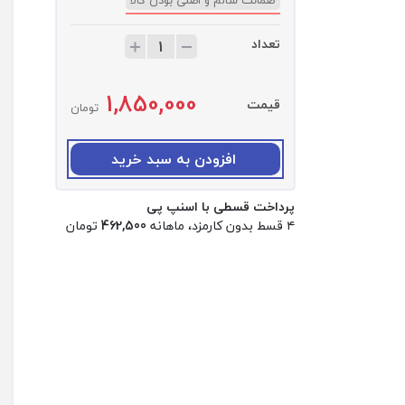
تعداد
ت
ع
د
1,850,000
ا
قیمت
تومان
د
:
م
افزودن به سبد خرید
ح
ا
پرداخت قسطی با اسنپ پی
ف
۴ قسط بدون کارمزد، ماهانه
462,500
تومان
ظ
ل
ن
ز
ت
ب
ل
ت
آ
ر