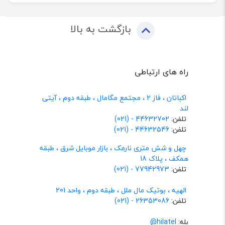
بازگشت به بالا
راه های ارتباطی
اکباتان ، فاز 2 ، مجتمع مگامال ، طبقه دوم ، آیتی
لند
تلفن:
44632702 - (021)
تلفن:
44632546 - (021)
چهل و شش متری نارمک ، بازار موبایل شرق ، طبقه
همکف ، پلاک 18
تلفن:
77942973 - (021)
الهیه ، بوتیک مال ملل ، طبقه دوم ، واحد 201
تلفن:
26353086 - (021)
بله:
hilatel@