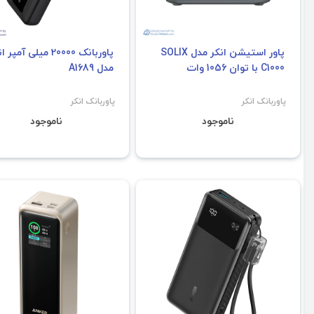
پاور استیشن انکر مدل SOLIX
پاوربانک 20000 میلی آمپر
C1000 با توان 1056 وات
مدل A1689
پاوربانک انکر
پاوربانک انکر
ناموجود
ناموجود
فروش ویژه