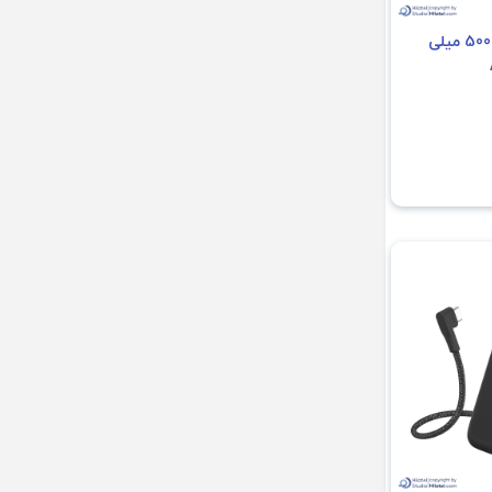
پاوربانک 22.5 وات 5000 میلی