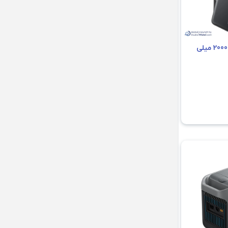
پاوربانک 22.5 وات 20000 میلی
ه