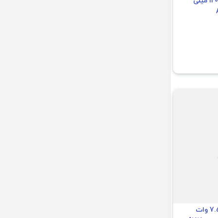
پاوربانک 130 وات 12000 میلی
پاوربانک مگ سیف 7.5 وات