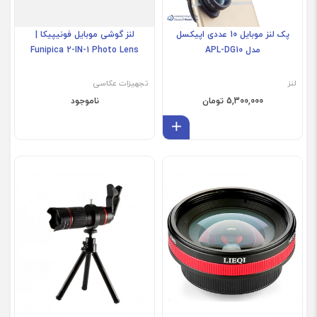
پک لنز موبایل 10 عددی اپیکسل
لنز گوشی موبایل فونیپیکا |
مدل APL-DG10
Funipica 2-IN-1 Photo Lens
لنز
تجهیزات عکاسی
5,300,000 تومان
ناموجود
افزودن به سبد