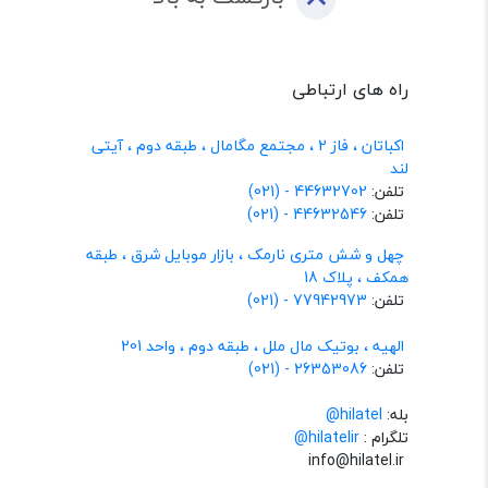
راه های ارتباطی
اکباتان ، فاز 2 ، مجتمع مگامال ، طبقه دوم ، آیتی
لند
تلفن:
44632702 - (021)
تلفن:
44632546 - (021)
چهل و شش متری نارمک ، بازار موبایل شرق ، طبقه
همکف ، پلاک 18
تلفن:
77942973 - (021)
الهیه ، بوتیک مال ملل ، طبقه دوم ، واحد 201
تلفن:
26353086 - (021)
بله:
hilatel@
تلگرام :
@hilatelir
info@hilatel.ir