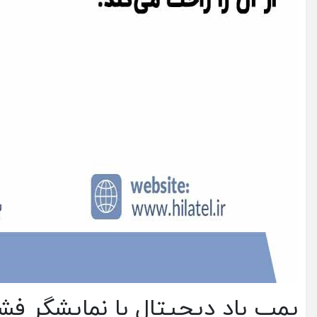
پمپ باد دیجیتال با نمایشگر فش