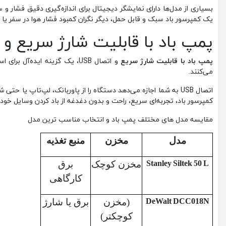
بسیاری از مدل‌ها دارای نمایشگر دیجیتال برای اندازه‌گیری دقیق فشار و
یک کمپرسور باد سبک و قابل حمل، دیگر نگران کمبود فشار هوا در سفر یا ف
پمپ باد با قابلیت شارژ سریع و اتص
پمپ باد با قابلیت شارژ سریع
و اتصال USB، یک گزینه ایده
می‌کنند.
اتصال USB به شما اجازه می‌دهد دستگاه را از پاوربانک، لپ‌تاپ 
کمپرسور باد، تجربه‌ای سریع، راحت و بدون دغدغه از باد کردن وسایل خود
مقایسه مدل ‌های مختلف پمپ باد و انتخاب مناسب‌ ترین مدل
مدل
مخزن
منبع تغذیه
Stanley Siltek 50 L
مخزن کوچک
برق
کارگاهی
DeWalt DCC018N
(مخزن
برق یا شارژ
کوچکتر)