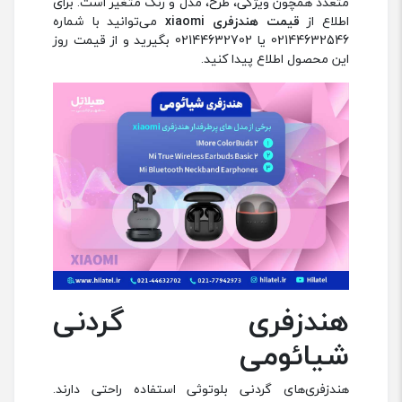
متعدد همچون ویژگی، طرح، مدل و رنگ متغیر است. برای
اطلاع از
قیمت هندزفری xiaomi
می‌توانید با شماره
02144632546 یا 02144632702 بگیرید و از قیمت روز
این محصول اطلاع پیدا کنید.
هندزفری گردنی
شیائومی
هندزفری‌های گردنی بلوتوثی استفاده راحتی دارند.