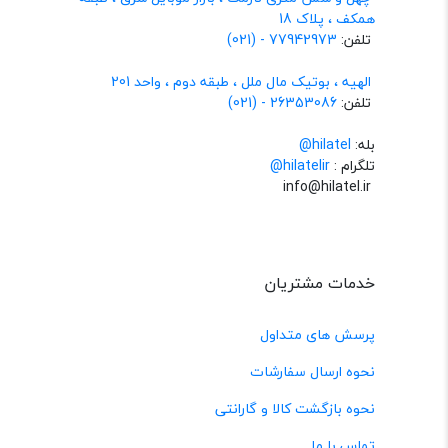
همکف ، پلاک 18
تلفن:
77942973 - (021)
الهیه ، بوتیک مال ملل ، طبقه دوم ، واحد 201
تلفن:
26353086 - (021)
بله:
hilatel@
تلگرام :
@hilatelir
info@hilatel.ir
خدمات مشتریان
پرسش های متداول
نحوه ارسال سفارشات
نحوه بازگشت کالا و گارانتی
تماس با ما