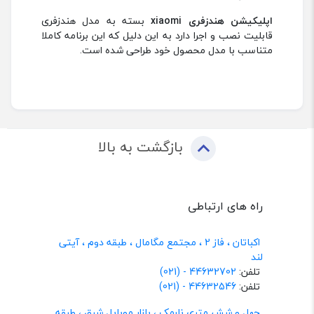
اپلیکیشن هندزفری xiaomi
بسته به مدل هندزفری
قابلیت نصب و اجرا دارد به این دلیل که این برنامه کاملا
متناسب با مدل محصول خود طراحی شده است.
بازگشت به بالا
راه های ارتباطی
اکباتان ، فاز 2 ، مجتمع مگامال ، طبقه دوم ، آیتی
لند
تلفن:
44632702 - (021)
تلفن:
44632546 - (021)
چهل و شش متری نارمک ، بازار موبایل شرق ، طبقه