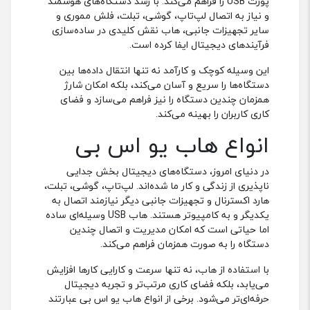
هاب 3 پورت USB-C یوسامز مدل
هاب 4 پورت پاورولوجی |
Powerology 4in1 USB-C Hub
US-SJ463
With HDMI & USB3.0
HUB
HUB
ناموجود
ناموجود