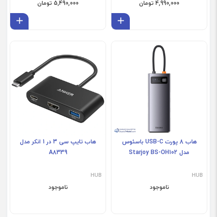
4,990,000 تومان
5,490,000 تومان
افزودن به سبد
افز
هاب 8 پورت USB-C باسئوس
هاب تایپ سی 3 در 1 انکر مدل
مدل Starjoy BS-OH102
A8339
HUB
HUB
ناموجود
ناموجود