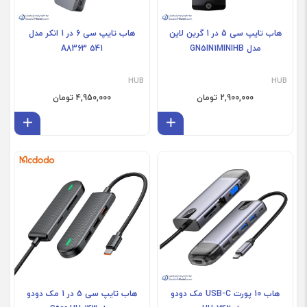
هاب تایپ سی 5 در 1 گرین لاین
هاب تایپ سی 6 در 1 انکر مدل
مدل GN5IN1MINIHB
541 A8363
HUB
HUB
2,900,000 تومان
4,950,000 تومان
افزودن به سبد
افز
فروش ویژه
هاب 10 پورت USB-C مک دودو
هاب تایپ سی 5 در 1 مک دودو