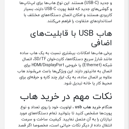
HUB
HUB
ناموجود
ناموجود
هاب USB-C پنچ پورت بیسوس |
هاب شارژ 6 پورت انکر | ANKER
A2123 PowerPort
Baseus Transparent Series
CAHUB-TD03
HUB
HUB
ناموجود
ناموجود