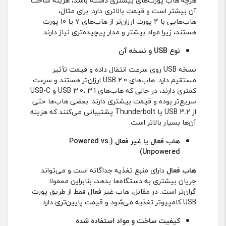
هارد اکسترنال و تجهیزات جانبی دیگر نیازمند اتصال به
یکدیگر و به کامپیوتر هستند. هاب USB وسیله‌ای ساده
اما حیاتی است که امکان مدیریت و اتصال چندین
دستگاه را به صورت همزمان فراهم می‌کند.
با استفاده از هاب، نه تنها سرعت و کارایی کارها افزایش
می‌یابد، بلکه فضای کاری مرتب‌تر و تجربه دیجیتال
حرفه‌ای‌تر می‌شود. برخی از انواع هاب یو اس بی عبارتند
از:
هاب USB غیرفعال (Passive USB Hub)
هاب USB فعال (Powered USB Hub)
هاب USB با تعداد پورت‌های مختلف
هاب USB با پشتیبانی از USB-C و USB-A
هاب USB با قابلیت‌های اضافی
هاب USB غیرفعال
(Passive USB Hub)
این نوع هاب برق اضافی ندارد و صرفا سیگنال USB را بین
دستگاه‌های مختلف تقسیم می‌کند. هاب‌های غیرفعال