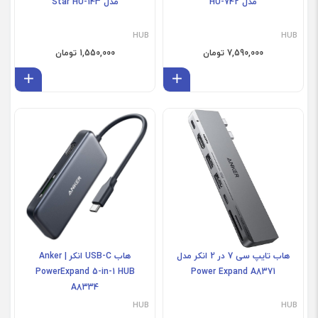
مدل HU-742
مدل Star HU-143
HUB
HUB
7,590,000 تومان
1,550,000 تومان
افزودن به سبد
افز
هاب تایپ سی 7 در 2 انکر مدل
هاب USB-C انکر | Anker
PowerExpand 5-in-1 HUB
Power Expand A8371
A8334
HUB
HUB