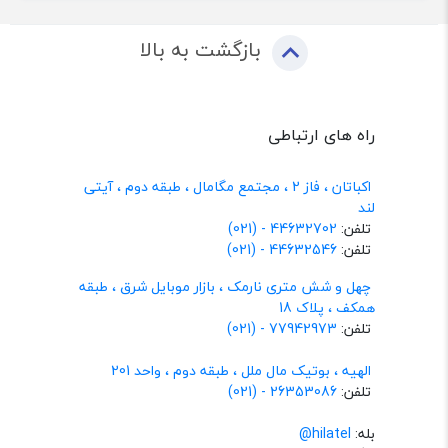
بازگشت به بالا
راه های ارتباطی
اکباتان ، فاز 2 ، مجتمع مگامال ، طبقه دوم ، آیتی
لند
تلفن:
44632702 - (021)
تلفن:
44632546 - (021)
چهل و شش متری نارمک ، بازار موبایل شرق ، طبقه
همکف ، پلاک 18
تلفن:
77942973 - (021)
الهیه ، بوتیک مال ملل ، طبقه دوم ، واحد 201
تلفن:
26353086 - (021)
بله:
hilatel@