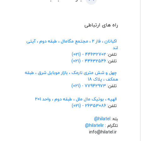
راه های ارتباطی
اکباتان ، فاز 2 ، مجتمع مگامال ، طبقه دوم ، آیتی
لند
تلفن:
44632702 - (021)
تلفن:
44632546 - (021)
چهل و شش متری نارمک ، بازار موبایل شرق ، طبقه
همکف ، پلاک 18
تلفن:
77942973 - (021)
الهیه ، بوتیک مال ملل ، طبقه دوم ، واحد 201
تلفن:
26353086 - (021)
بله:
hilatel@
تلگرام :
@hilatelir
info@hilatel.ir