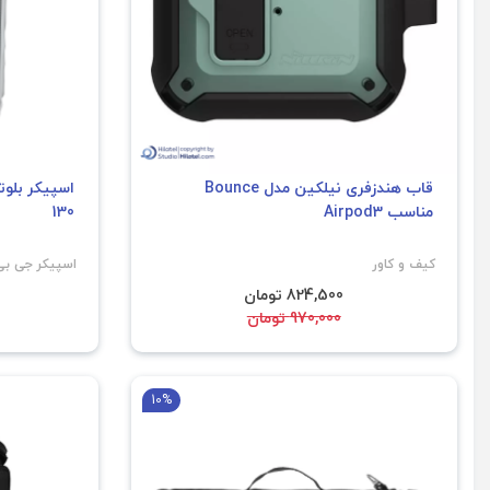
قاب هندزفری نیلکین مدل Bounce
مناسب Airpod3
130
کیف و کاور
اسپیکر جی بی
824,500 تومان
970,000 تومان
10%