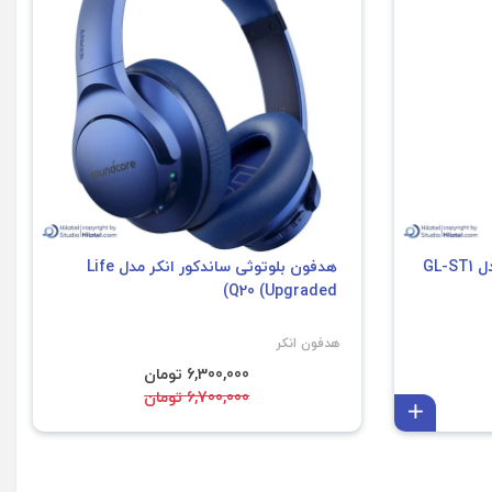
GL-
هدفون بلوتوثی ساندکور انکر مدل Life
Q20 (Upgraded)
هدفون انکر
6,300,000 تومان
6,700,000 تومان
افزودن به سبد