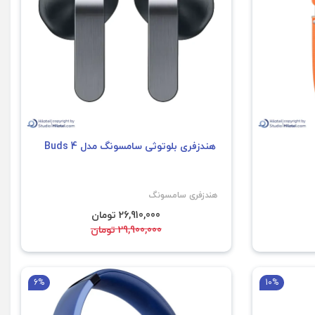
هندزفری بلوتوثی سامسونگ مدل Buds 4
هندزفری سامسونگ
26,910,000 تومان
29,900,000 تومان
6%
10%
فروش ویژه