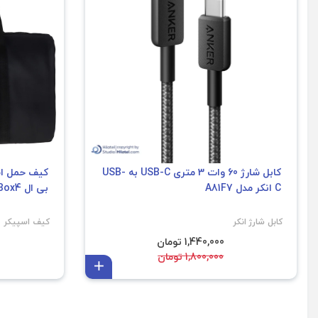
کابل شارژ 60 وات 3 متری USB-C به USB-
کیف حمل اس
C انکر مدل A81F7
بی ال BoomBox4
کابل شارژ انکر
کیف اسپیکر
1,440,000 تومان
1,800,000 تومان
افزودن به سبد