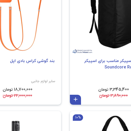
پیکر مناسب برای اسپیکر
بند گوشی کراس بادی اپل
سایر لوازم جانبی
3,345,400 تومان
18,700,000 تومان
3,890,000 تومان
22,000,000 تومان
افزودن به سبد
10%