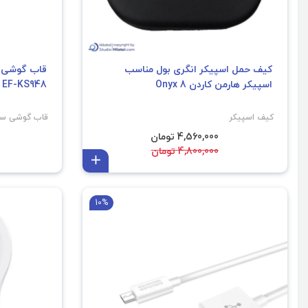
کیف حمل اسپیکر انگری بول مناسب
اسپیکر هارمن کاردن Onyx 8
EF-KS948 مناسب Galaxy S26 Ultra
کیف اسپیکر
قاب گوشی س
4,560,000 تومان
4,800,000 تومان
افزودن به سبد
10%