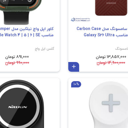
قاب گوشی سامسونگ مدل Carbon Case
کاور اپل واچ ن
مناسب Apple Watch 4 | 5 | 6 | SE
امسونگ
گلس اپل واچ
13,857,000 تومان
891,000 تومان
14,900,000 تومان
990,000 تومان
افزودن به سبد
10%