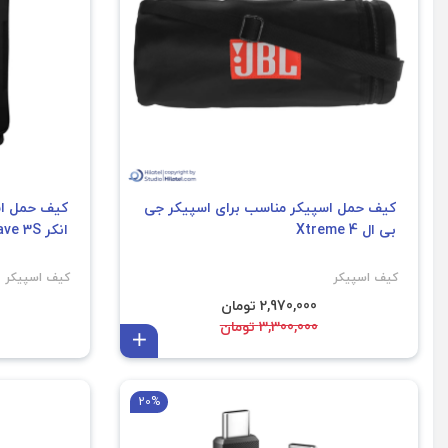
کیف حمل اسپیکر مناسب برای اسپیکر جی
کیف حمل اس
بی ال Xtreme 4
انکر Soundcore Rave 3S
کیف اسپیکر
کیف اسپیکر
2,970,000 تومان
3,300,000 تومان
افزودن به سبد
20%
فروش ویژه