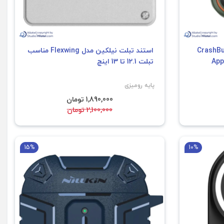
یلکین مدل CrashBumper
استند تبلت نیلکین مدل Flexwing مناسب
تبلت 12.1 تا 13 اینچ
پایه رومیزی
1,890,000 تومان
2,100,000 تومان
15%
10%