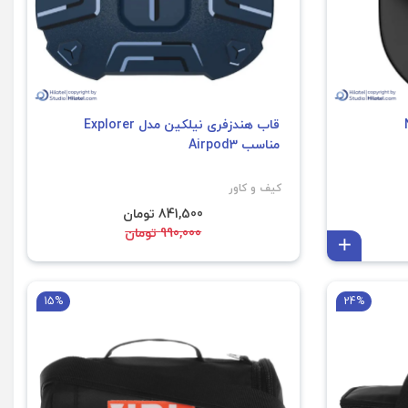
قاب هندزفری نیلکین مدل Explorer
مناسب Airpod3
کیف و کاور
841,500 تومان
990,000 تومان
افزودن به سبد
15%
24%