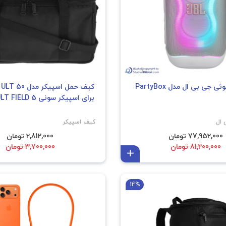
اسپیکر بلوتوثی جی بی ال مدل PartyBox
کی
برای اسپیکر سونی ULT FIELD 5
 ال
کیف اسپیکر
77,952,000 تومان
2,812,000 تومان
81,200,000 تومان
3,700,000 تومان
افزودن به سبد
14%