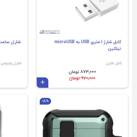
کابل شارژ 1 متری USB به microUSB
شارژر ساعت ه
نیلکین
کابل شارژر
شارژر وایرلس
873,000 تومان
970,000 تومان
افزودن به سبد
15%