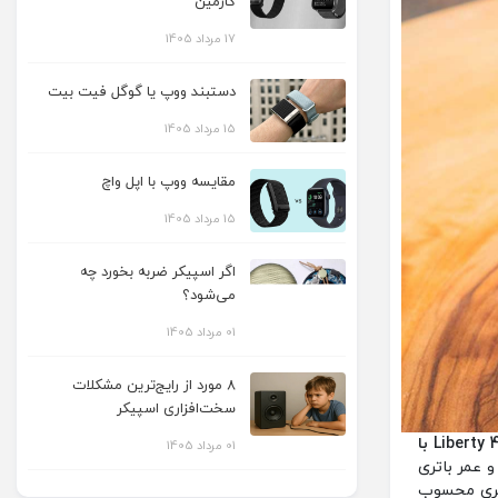
گارمین
17 مرداد 1405
دستبند ووپ یا گوگل فیت بیت
15 مرداد 1405
مقایسه ووپ با اپل واچ
15 مرداد 1405
اگر اسپیکر ضربه بخورد چه
می‌شود؟
01 مرداد 1405
8 مورد از رایج‌ترین مشکلات
سخت‌افزاری اسپیکر
فرق هندزفری انکر Liberty 4 NC با
01 مرداد 1405
 کنسلینگ پیشرفته‌تر و عمر باتری
ن‌به‌صرفه‌تری محسوب