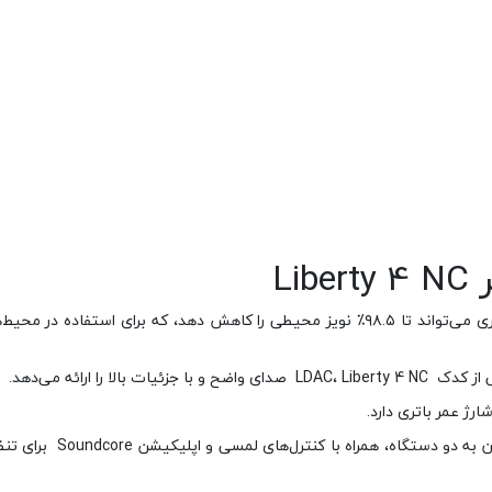
Li
نویز کنسلینگ فعال (ANC): با سیستم Adaptive ANC 2.0، این هندزفری می‌تواند تا ۹۸.۵٪ نویز محیطی را کاهش دهد، که برای اس