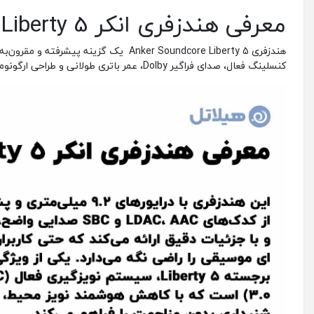
معرفی هندزفری انکر Liberty 5
هندزفری Anker Soundcore Liberty 5 یک گز
کنسلینگ فعال، صدای فراگیر Dolby، عمر باتری طولانی و طراحی ارگونومیک، تجربه‌ای حرفه‌ای را ارائه می‌دهد.