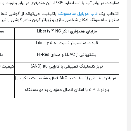
مقاومت در برابر آب: با استاندارد IPX4، این هندزفری در برابر رطوبت و عرق مقاوم است.
انتخاب یک
قاب موبایل سامسونگ
باکیفیت می‌تواند از گوشی شما د
متنوع سامسونگ امکان شخصی‌سازی و زیباتر کردن ظاهر گوشی را نیز فرا
مزایای هندزفری انکر
Liberty 4 NC
مع
قیمت مناسب‌تر نسبت به Liberty 5
پشتیبانی از LDAC و صدای Hi-Res
مقا
نویز کنسلینگ تطبیقی با کارایی بالا (ANC)
کیفیت ANC نسبت به Liberty 5 کمی ضعیف‌تر
عمر باتری طولانی (۹ ساعت با ANC فعال، ۵۰ ساعت با کیس)
بلوتوث 5.3 با امکان اتصال همزمان به دو دستگاه