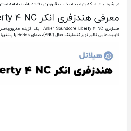
می‌شود. برای اینکه بتوانید انتخاب دقیق‌تری داشته باشید، ادامه محتوا
معرفی هندزفری انکر Liberty 4 NC
قابلیت‌هایی نظیر نویز کنسلینگ فعال (ANC)، صدای Hi-Res با پشتیبانی از کدک LDAC، عمر باتری طولانی، و طراحی راحت را ارائه می‌دهد.