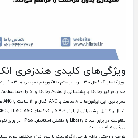
ویژگی‌های کلیدی هندزفری انکر iberty 5
نویز کنسلینگ فعال ۳.۰: این سیستم با الگوریتم تطبیقی هر ۰.۳ ثانیه تنظیم می‌شود تا به‌طور مؤثر نویز محیطی، به‌ویژه صداهای انسانی، را کاهش دهد.
صدای فراگیر Dolby: با پشتیبانی از Dolby Audio و Spatial Audio، Liberty 5 تجربه‌ای غنی و فراگیر از موسیقی و فیلم‌ها را ارائه می‌دهد.
عمر باتری: این ایرفون‌ها تا ۸ ساعت با ANC فعال و ۱۲ ساعت با ANC غیرفعال عمر باتری دارند که با کیس شارژ به ۴۸ ساعت می‌رسد.
اتصال و کنترل: پشتیبانی از بلوتوث ۵.۴ با کدک‌های LDAC، AAC و SBC، همراه با کنترل‌های لمسی و اپلیکیشن Soundcore برای تنظیمات EQ و ANC.
مقاومت در برابر آب:
ورزشی مناسب است.
طراحی و راحتی: دارای طراحی ارگونومیک با پنج اندازه مختلف سری سیل