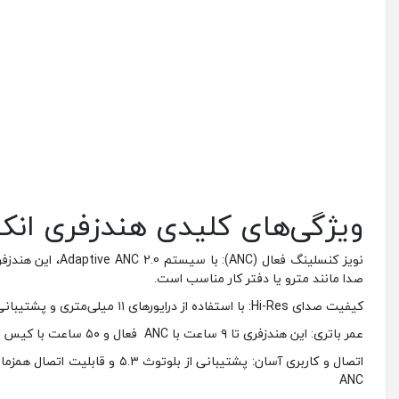
ویژگی‌های کلیدی هندزفری انکر berty 4 NC
صدا مانند مترو یا دفتر کار مناسب است.
کیفیت صدای Hi-Res: با استفاده از درایورهای ۱۱ میلی‌متری و پشتیبانی از کدک LDAC، Liberty 4 NC صدای واضح و با جزئیات بالا را ارائه می‌دهد.
عمر باتری: این هندزفری تا ۹ ساعت با ANC فعال و ۵۰ ساعت با کیس شارژ عمر باتری دارد.
ANC