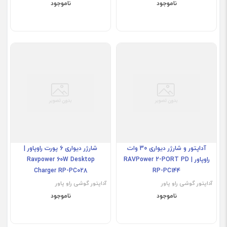
ناموجود
ناموجود
آداپتور و شارژر دیواری 30 وات
شارژر دیواری 6 پورت راوپاور |
راوپاور | RAVPower 2-PORT PD
Ravpower 60W Desktop
Charger RP-PC028
RP-PC144
آداپتور گوشی راو پاور
آداپتور گوشی راو پاور
ناموجود
ناموجود