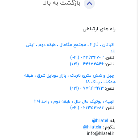
بازگشت به بالا
راه های ارتباطی
اکباتان ، فاز 2 ، مجتمع مگامال ، طبقه دوم ، آیتی
لند
تلفن:
44632702 - (021)
تلفن:
44632546 - (021)
چهل و شش متری نارمک ، بازار موبایل شرق ، طبقه
همکف ، پلاک 18
تلفن:
77942973 - (021)
الهیه ، بوتیک مال ملل ، طبقه دوم ، واحد 201
تلفن:
26353086 - (021)
بله:
hilatel@
تلگرام :
@hilatelir
info@hilatel.ir