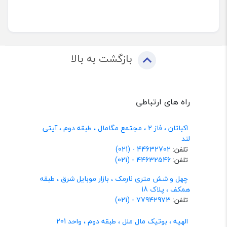
بازگشت به بالا
راه های ارتباطی
اکباتان ، فاز 2 ، مجتمع مگامال ، طبقه دوم ، آیتی
لند
تلفن:
44632702 - (021)
تلفن:
44632546 - (021)
چهل و شش متری نارمک ، بازار موبایل شرق ، طبقه
همکف ، پلاک 18
تلفن:
77942973 - (021)
الهیه ، بوتیک مال ملل ، طبقه دوم ، واحد 201