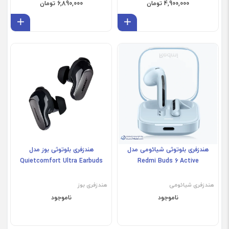
4,900,000 تومان
6,890,000 تومان
افزودن به سبد
افز
هندزفری بلوتوثی شیائومی مدل
هندزفری بلوتوثی بوز مدل
Quietcomfort Ultra Earbuds
Redmi Buds 6 Active
هندزفری شیائومی
هندزفری بوز
ناموجود
ناموجود