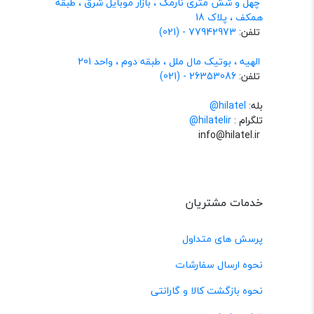
چهل و شش متری نارمک ، بازار موبایل شرق ، طبقه
همکف ، پلاک 18
تلفن:
77942973 - (021)
الهیه ، بوتیک مال ملل ، طبقه دوم ، واحد 201
تلفن:
26353086 - (021)
بله:
hilatel@
تلگرام :
@hilatelir
info@hilatel.ir
خدمات مشتریان
پرسش های متداول
نحوه ارسال سفارشات
نحوه بازگشت کالا و گارانتی