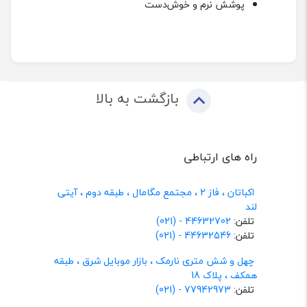
پوشش نرم و خوش‌دست
بازگشت به بالا
راه های ارتباطی
اکباتان ، فاز 2 ، مجتمع مگامال ، طبقه دوم ، آیتی
لند
تلفن:
44632702 - (021)
تلفن:
44632546 - (021)
چهل و شش متری نارمک ، بازار موبایل شرق ، طبقه
همکف ، پلاک 18
تلفن:
77942973 - (021)