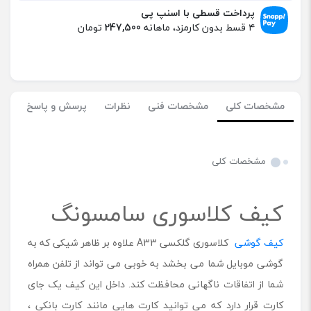
ف
پرداخت قسطی با اسنپ پی
ک
۴ قسط بدون کارمزد، ماهانه
247,500
تومان
ل
ا
س
و
ر
مشخصات کلی
مشخصات فنی
نظرات
پرسش و پاسخ
ی
D
D
U
مشخصات کلی
گ
و
ش
کیف کلاسوری سامسونگ
ی
س
کیف گوشی
کلاسوری گلکسی A33 علاوه بر ظاهر شیکی که به
ا
م
گوشی موبایل شما می بخشد به خوبی می تواند از تلفن همراه
س
شما از اتفاقات ناگهانی محافظت کند. داخل این کیف یک جای
و
ن
کارت قرار دارد که می توانید کارت هایی مانند کارت بانکی ،