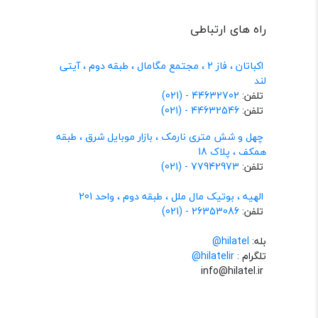
راه های ارتباطی
اکباتان ، فاز 2 ، مجتمع مگامال ، طبقه دوم ، آیتی
لند
تلفن:
44632702 - (021)
تلفن:
44632546 - (021)
چهل و شش متری نارمک ، بازار موبایل شرق ، طبقه
همکف ، پلاک 18
تلفن:
77942973 - (021)
الهیه ، بوتیک مال ملل ، طبقه دوم ، واحد 201
تلفن:
26353086 - (021)
بله:
hilatel@
تلگرام :
@hilatelir
info@hilatel.ir