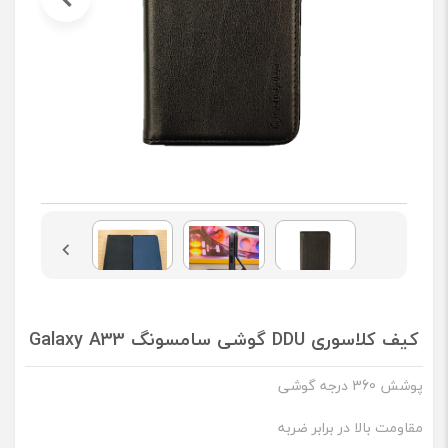
کیف کلاسوری DDU گوشی سامسونگ Galaxy A33
پوشش 360 درجه گوشی
مقاومت بالا در برابر ضربه