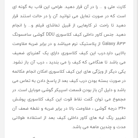
گ
کارت ملی و ... را در آن قرار دهید. طراحی این قاب به گونه ای
G
a
است که در صورت تمایل می توانید آن را در حالت استند قرار
l
دهید تا راحت تر کارهایی از قبیل تماشای فیلم و... را انجام
a
دهید. جنس کاور داخلی کیف کلاسوری DDU گوشی سامسونگ
x
y
Galaxy A33 از پلاستیک نرم میباشد و در برابر ضربه مقاومت
A
بالایی دارد.درب این کیف کلاسوری دارای یک آهنربای ضعیف
3
3
می باشد تا هنگامی که کیف را می بندید ، درب آن باز نشود.
یکی دیگر از ویژگی های این کیف کلاسوری امکان انجام مکالمه
در صورت بسته بودن درب کیف بعد از پاسخ دادن به تماس می
باشد و دلیل آن باز بودن قسمت اسپیکر گوشی موبایل است. در
مجموع می توان گفت نقاط قوت این کیف کلاسوری پوشش
360 درجه گوشی ، مقاومت بالا در برابر ضربه و نقطه ضعف آن
تغییر رنگ لبه های کاور داخلی کیف بعد از استفاده طولانی
مدت و چندین ماهه می باشد.