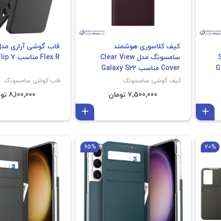
کیف کلاسوری هوشمند
S
سامسونگ مدل Clear View
Flex R مناسب Galaxy Z Flip 7
Galaxy
Cover مناسب Galaxy S22
Ultra (غیر اصل)
کیف گوشی سامسونگ
قاب گوشی سامسونگ
7,500,000 تومان
8,100,000 تومان
افزودن به سبد
افزودن به سبد
65%
20%