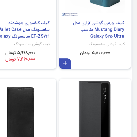
کیف چرمی گوشی آراری مدل
کیف کلاسوری هوشمند
Mustang Diary مناسب
سامسونگ مدل llet Case
Galaxy S25 Ultra
EF-ZS721 سامسونگ y
S24 Fe
کیف گوشی سامسونگ
کیف گوشی سامسونگ
5,800,000 تومان
5,968,000 تومان
7,460,000 تومان
افزودن به سبد