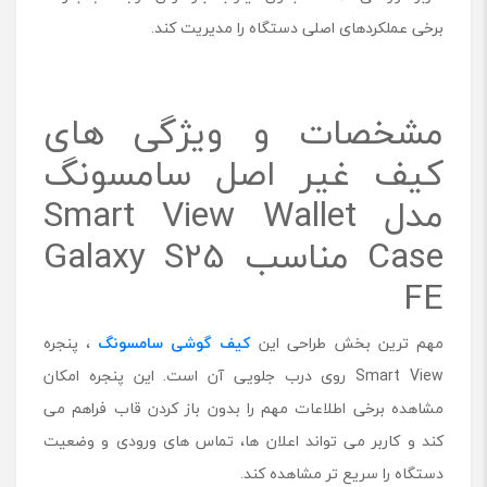
ن
برخی عملکردهای اصلی دستگاه را مدیریت کند.
گ
م
د
ل
مشخصات و ویژگی های
S
m
کیف غیر اصل سامسونگ
a
مدل Smart View Wallet
r
t
Case مناسب Galaxy S25
V
i
FE
e
w
W
مهم ترین بخش طراحی این
کیف گوشی سامسونگ
، پنجره
a
Smart View روی درب جلویی آن است. این پنجره امکان
l
l
مشاهده برخی اطلاعات مهم را بدون باز کردن قاب فراهم می
e
کند و کاربر می تواند اعلان ها، تماس های ورودی و وضعیت
t
دستگاه را سریع تر مشاهده کند.
C