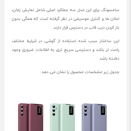
a
s
سامسونگ برای این مدل سه عملکرد اصلی شامل نمایش زمان،
e
اعلان ها و کنترل موسیقی در نظر گرفته است که همگی بدون
م
باز کردن درب قاب در دسترس قرار دارند.
ن
ا
س
این ساختار سبب شده استفاده از گوشی در شرایط مختلف
ب
راحت تر باشد و دسترسی سریع تری به اطلاعات ضروری وجود
G
داشته باشد.
a
l
a
جدول زیر مشخصات محصول را نشان می دهد.
x
y
S
2
5
F
E
(
ب