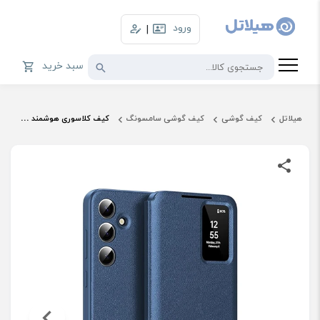
ورود
|
سبد خرید
هیلاتل
کیف گوشی
کیف گوشی سامسونگ
کیف کلاسوری هوشمند سامسونگ مدل Smart View Wallet Case مناسب Galaxy S25 FE (با برنامه /غیر اصل)