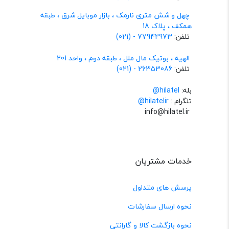
چهل و شش متری نارمک ، بازار موبایل شرق ، طبقه
همکف ، پلاک 18
تلفن:
77942973 - (021)
الهیه ، بوتیک مال ملل ، طبقه دوم ، واحد 201
تلفن:
26353086 - (021)
بله:
hilatel@
تلگرام :
@hilatelir
info@hilatel.ir
خدمات مشتریان
پرسش های متداول
نحوه ارسال سفارشات
نحوه بازگشت کالا و گارانتی