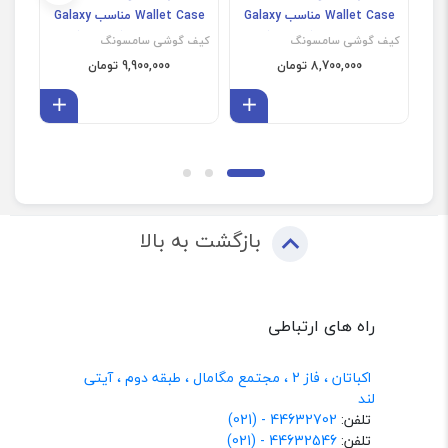
Wallet Case مناسب Galaxy
Wallet Case مناسب Galaxy
S23 Ultra (غیر اصل)
S24 Ultra (غیر اصل)
Z Fold 7 
کیف گوشی سامسونگ
کیف گوشی سامسونگ
کیف
8,700,000 تومان
9,900,000 تومان
افزودن به سبد
افزودن 
بازگشت به بالا
راه های ارتباطی
اکباتان ، فاز 2 ، مجتمع مگامال ، طبقه دوم ، آیتی
لند
تلفن:
44632702 - (021)
تلفن:
44632546 - (021)