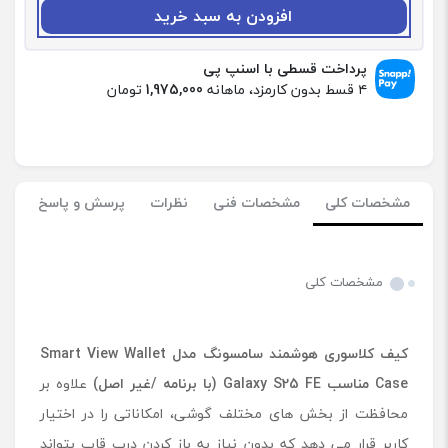
:
افزودن به سبد خرید
ک
ی
ف
پرداخت قسطی با اسنپ پی
ک
۴ قسط بدون کارمزد، ماهانه
1,975,000
تومان
ل
ا
س
و
ر
مشخصات کلی
مشخصات فنی
نظرات
پرسش و پاسخ
ی
ه
و
ش
مشخصات کلی
م
ن
د
کیف کلاسوری هوشمند سامسونگ مدل
Smart View Wallet
س
ا
Case
مناسب
Galaxy S25 FE
(با برنامه /غیر اصل)
علاوه بر
م
محافظت از بخش های مختلف گوشی، امکاناتی را در اختیار
س
کاربر قرار می دهد که بدون نیاز به باز کردن درب قاب بتواند
و