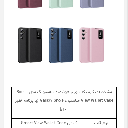
ا
ب
ر
ن
ا
م
ه
/
غ
ی
ر
ا
ص
ل
)
مشخصات کیف کلاسوری هوشمند سامسونگ مدل
Smart
View Wallet Case
مناسب
Galaxy S25 FE
(با برنامه /غیر
اصل)
نوع قاب
کیفی Smart View Wallet Case