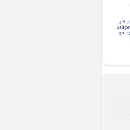
ر های
ل Gadget Case