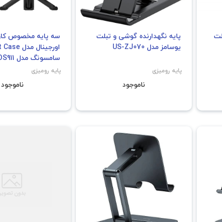
لت
پایه نگهدارنده گوشی و تبلت
سه پایه مخصوص کاو
یوسامز مدل US-ZJ070
اورجینال مد
سامسونگ مدل GP-TOS911
پایه رومیزی
پایه رومیزی
ناموجود
ناموجود