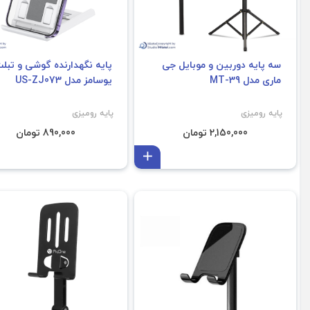
سه پایه دوربین و موبایل جی
پایه نگهدارنده گوشی و تبل
ماری مدل MT-39
یوسامز مدل US-ZJ073
پایه رومیزی
پایه رومیزی
2,150,000 تومان
890,000 تومان
افزودن به سبد