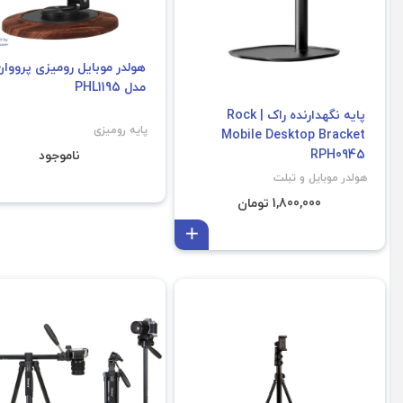
هولدر موبایل رومیزی پرووا
مدل PHL1195
پایه نگهدارنده راک | Rock
پایه رومیزی
Mobile Desktop Bracket
RPH0945
ناموجود
هولدر موبایل و تبلت
1,800,000 تومان
افزودن به سبد