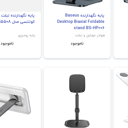
پایه نگهدارنده Baseus
پایه نگهدارنده تبلت 
Desktop Biaxial Foldable
کوتتسی مدل CS5508
stand BS-HP006
هولدر موبایل و تبلت
پایه رومیزی
ناموجود
ناموجود