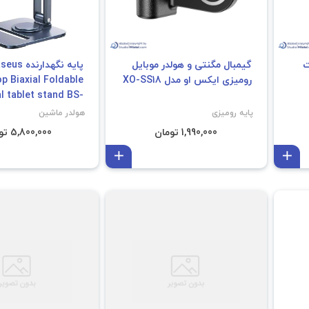
ت
گیمبال مگنتی و هولدر موبایل
پایه نگهدارنده
رومیزی ایکس او مدل XO-SS18
p Biaxial Foldable
l tablet stand BS-
HP006A
پایه رومیزی
هولدر ماشین
1,990,000 تومان
5,800,000 تومان
افزودن به سبد
افزودن به سبد