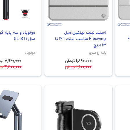
استند تبلت نیلکین مدل
مونوپاد و سه پایه گ
F
Flexwing مناسب تبلت 12.1 تا
مدل GL-ST1
13 اینچ
پایه رومیزی
مونوپاد
1,890,000 تومان
3,960,000 تومان
2,100,000 تومان
4,400,000 تومان
فروش ویژ