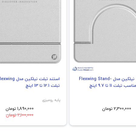
استند تبلت نیلکین مدل Flexwing Stand-
تبلت 12.1 تا 13 اینچ
پایه رومیزی
2,300,000 تومان
1,890,000 تومان
2,100,000 تومان