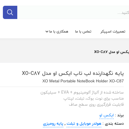
تعمیرات اسپیکر
تماس با ما
همکاری با ما
او مدل XO-C87
پایه نگهدارنده لپ تاپ ایکس او مدل XO-C87
XO Metal Portable NoteBook Holder XO-C87
ساخته شده از آلیاژ آلومینیوم + EVA + سیلیکون
مناسب برای نوت بوک، تبلت، لپتاپ
قابلیت قرارگیری روی سطح صاف
برند :
ایکس او
دسته بندی :
هولدر موبایل و تبلت
,
پایه رومیزی