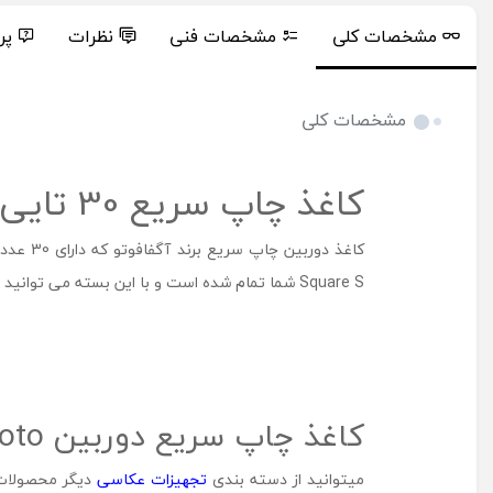
مشخصات کلی
مشخصات فنی
نظرات
پر
مشخصات کلی
کاغذ چاپ سریع 30 تایی دوربین All in one Square Cartridge آگفافوتو
Square S شما تمام شده است و با این بسته می توانید به راحتی و دوباره به ثبت لحظات خود بپردازید و نهایت لذت را از عکاسی خود ببرید.
کاغذ چاپ سریع دوربین AGFAPhoto مدل All in one Square Cartridge در شهر جانبی هیلاتل
میتوانید از دسته بندی
تجهیزات عکاسی
دیگر محصولات م