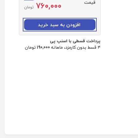
قیمت
760,000
د
تومان
:
ک
ا
افزودن به سبد خرید
غ
ذ
پرداخت قسطی با اسنپ پی
چ
۴ قسط بدون کارمزد، ماهانه
190,000
تومان
ا
پ
س
ر
ی
ع
3
0
ت
ا
ی
ی
د
و