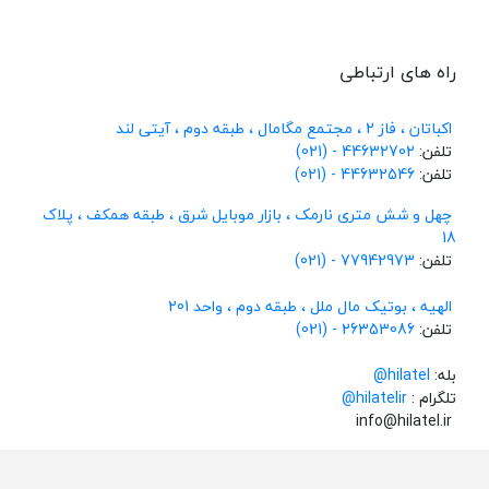
راه های ارتباطی
اکباتان ، فاز 2 ، مجتمع مگامال ، طبقه دوم ، آیتی لند
تلفن:
44632702 - (021)
تلفن:
44632546 - (021)
چهل و شش متری نارمک ، بازار موبایل شرق ، طبقه همکف ، پلاک
18
تلفن:
77942973 - (021)
الهیه ، بوتیک مال ملل ، طبقه دوم ، واحد 201
تلفن:
26353086 - (021)
بله:
hilatel@
تلگرام :
@hilatelir
info@hilatel.ir