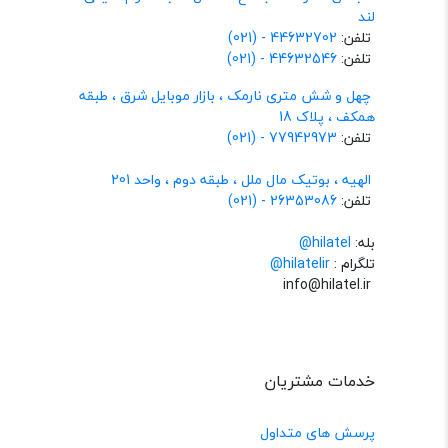
لند
تلفن:
44632702 - (021)
تلفن:
44632546 - (021)
چهل و شش متری نارمک ، بازار موبایل شرق ، طبقه
همکف ، پلاک 18
تلفن:
77942973 - (021)
الهیه ، بوتیک مال ملل ، طبقه دوم ، واحد 201
تلفن:
26353086 - (021)
بله:
hilatel@
تلگرام :
@hilatelir
info@hilatel.ir
خدمات مشتریان
پرسش های متداول