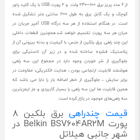
از 6 عدد پریز برق 100~240 ولت و 2 پورت USB با یک کلید پاور
کوچک و یک کابل برق به طول 200 سانتی متر تشکیل شده
است. در هنگام استفاده از هر سه درگاه USB آمپر جریان در
میان هر سه پورت تقسیم خواهد شد.همچنین قطعات داخلی
این چند راهی برق یلکین از جنس با کیفیت و بدنه بیرونی آن از
پلاستیک فشرده ساخته شده و در زیر آن لاستیکی برای
جلوگیری از سُر خوردن وجود دارد در مجموع این سه راهی
هوشمند قابلیت ارتجاعی بودن ، هدایت الکتریکی، مقاومت در
برابر سایش ، جلوگیری از خطر اضافه بار را دارا می باشد که
همین قابلیت ها این سه راهی را بسیار کاربردی و جز ایمن‌ترین
سه راهی‌های موجود در بازار کرده است.
قیمت چندراهی
برق بلکین 8
پورت Belkin BSV604AR2M در
شهر جانبی هیلاتل