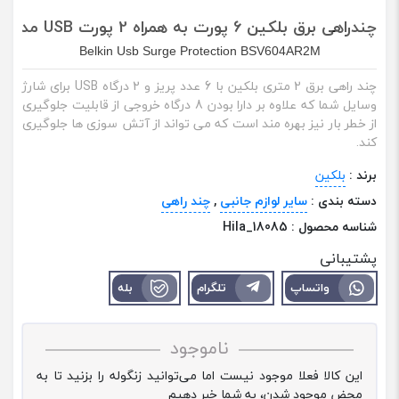
چندراهی برق بلکین 6 پورت به همراه 2 پورت USB مدل Usb Surge Protection BSV604AR2M
Belkin Usb Surge Protection BSV604AR2M
چند راهی برق 2 متری بلکین با 6 عدد پریز و 2 درگاه USB برای شارژ
وسایل شما که علاوه بر دارا بودن 8 درگاه خروجی از قابلیت جلوگیری
از خطر بار نیز بهره مند است که می تواند از آتش سوزی ها جلوگیری
کند.
برند :
بلکین
دسته بندی :
سایر لوازم جانبی
,
چند راهی
شناسه محصول :
Hila_18085
پشتیبانی
واتساپ
تلگرام
بله
ناموجود
این کالا فعلا موجود نیست اما می‌توانید زنگوله را بزنید تا به
محض موجود شدن، به شما خبر دهیم