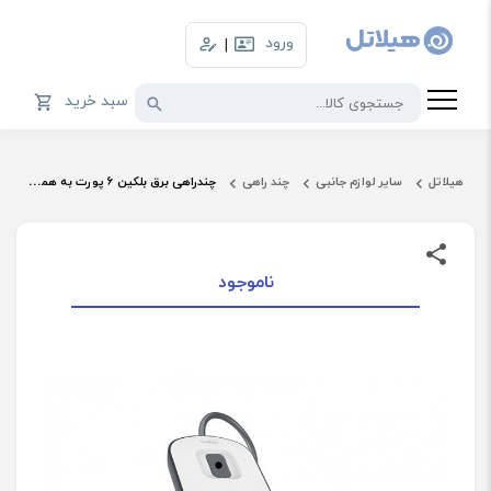
ورود
|
سبد خرید
هیلاتل
سایر لوازم جانبی
چند راهی
چندراهی برق بلکین 6 پورت به همراه 2 پورت USB مدل Usb Surge Protection BSV604AR2M
ناموجود