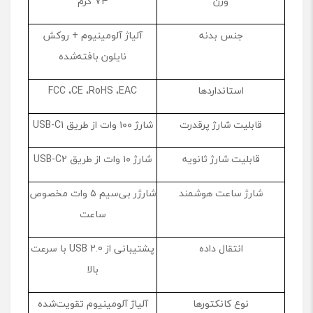
وزن
۷۴ گرم
جنس بدنه
آلیاژ آلومینیوم + روکش
نایلون بافته‌شده
استانداردها
FCC ،CE ،RoHS ،EAC
قابلیت شارژ پرقدرت
شارژ ۱۰۰ وات از طریق USB-C1
قابلیت شارژ ثانویه
شارژ ۱۰ وات از طریق USB-C2
شارژ ساعت هوشمند
شارژر بی‌سیم ۵ وات مخصوص
ساعت
انتقال داده
پشتیبانی از USB 2.0 با سرعت
بالا
نوع کانکتورها
آلیاژ آلومینیوم تقویت‌شده