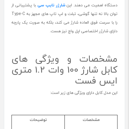
ا
دستگاه اهمیت می دهند. این
شارژر تایپ سی
با پشتیبانی از
ی
توان بالا نه تنها گوشی، تبلت و لپ تاپ های مجهز به Type-C
س
را با سرعت فوق العاده شارژ می کند، بلکه به صورت یک پارچه
ف
س
دارای شارژر اختصاصی اپل واچ نیز هست.
ت
م
د
ل
مشخصات و ویژگی های
C
کابل شارژ 100 وات 1.2 متری
6
-
ایس فست
1
1
د
این مدل کابل دارای ویژگی های زیر است:
و
س
ر
T
مشخصات
توضیحات
y
p