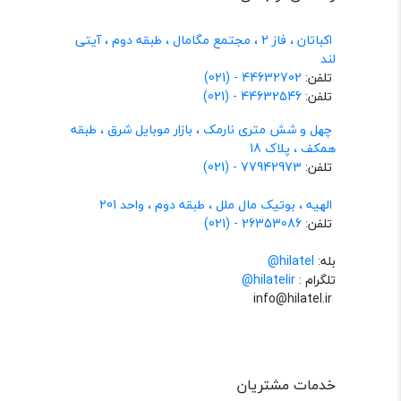
اکباتان ، فاز 2 ، مجتمع مگامال ، طبقه دوم ، آیتی
لند
تلفن:
44632702 - (021)
تلفن:
44632546 - (021)
چهل و شش متری نارمک ، بازار موبایل شرق ، طبقه
همکف ، پلاک 18
تلفن:
77942973 - (021)
الهیه ، بوتیک مال ملل ، طبقه دوم ، واحد 201
تلفن:
26353086 - (021)
بله:
hilatel@
تلگرام :
@hilatelir
info@hilatel.ir
خدمات مشتریان