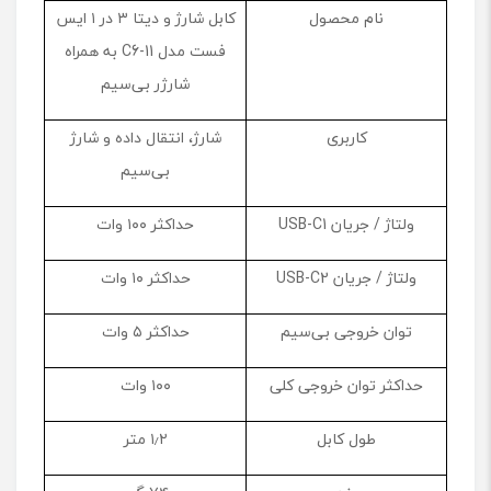
e
نام محصول
کابل شارژ و دیتا ۳ در ۱ ایس
-
فست مدل C6-11 به همراه
C
ب
شارژر بی‌سیم
ه
ه
کاربری
شارژ، انتقال داده و شارژ
م
بی‌سیم
ر
ا
ه
ولتاژ / جریان USB-C1
حداکثر ۱۰۰ وات
ش
ا
ولتاژ / جریان USB-C2
حداکثر ۱۰ وات
ر
ژ
توان خروجی بی‌سیم
حداکثر ۵ وات
ر
ا
پ
حداکثر توان خروجی کلی
۱۰۰ وات
ل
و
طول کابل
۱٫۲ متر
ا
چ