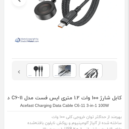
کابل شارژ 100 وات 1.2 متری ایس فست مدل C6-11 دو سر Type-C به همراه شارژر اپل واچ
Acefast Charging Data Cable C6-11 3-in-1 100W
بهرمند از حداکثر توان خروجی کلی ۱۰۰ وات
ساخته شده از آلیاژ آلومینیوم و روکش نایلون بافته‌شده
دارای قابلیت پشتیبانی از USB 2.0 با سرعت بالا