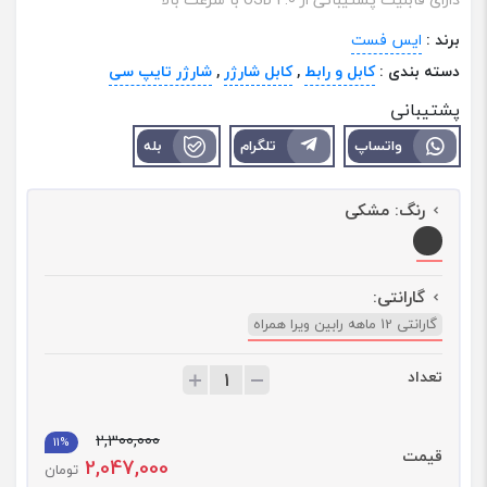
برند :
ایس فست
دسته بندی :
کابل و رابط
,
کابل شارژر
,
شارژر تایپ سی
پشتیبانی
واتساپ
تلگرام
بله
رنگ:
مشکی
گارانتی:
گارانتی 12 ماهه رابین ویرا همراه
تعداد
ت
ع
د
2,300,000
ا
11%
قیمت
2,047,000
د
تومان