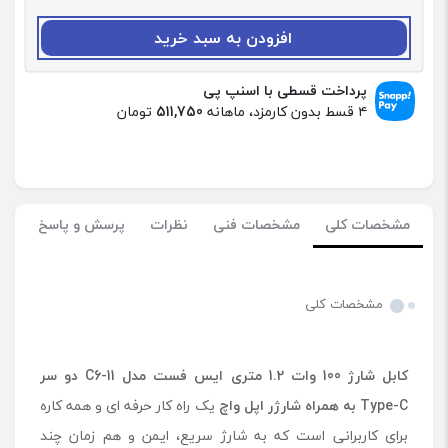
:
ک
افزودن به سبد خرید
ا
ب
ل
پرداخت قسطی با اسنپ پی
ش
۴ قسط بدون کارمزد، ماهانه
511,750
تومان
ا
ر
ژ
1
0
مشخصات کلی
مشخصات فنی
نظرات
پرسش و پاسخ
0
و
ا
ت
مشخصات کلی
1
.
2
کابل شارژ
100
وات
1.2
متری ایس فست مدل
C6-11
دو سر
م
ت
Type-C
به همراه شارژر اپل واچ
یک راه کار حرفه ای و همه کاره
ر
برای کاربرانی است که به شارژ سریع، ایمن و هم زمان چند
ی