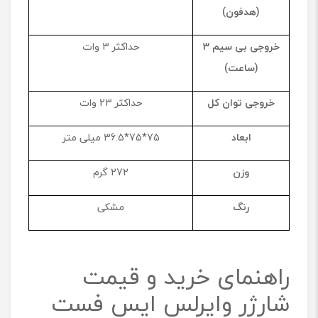
(هدفون)
خروجی بی‌ سیم
3
حداکثر 3 وات
(ساعت)
خروجی توان کل
حداکثر 23 وات
ابعاد
75*75*36.5 میلی ‌متر
وزن
272 گرم
رنگ
مشکی
راهنمای خرید و قیمت
شارژر وایرلس ایس فست