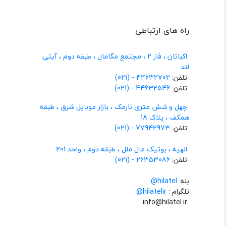
راه های ارتباطی
اکباتان ، فاز 2 ، مجتمع مگامال ، طبقه دوم ، آیتی
لند
تلفن:
44632702 - (021)
تلفن:
44632546 - (021)
چهل و شش متری نارمک ، بازار موبایل شرق ، طبقه
همکف ، پلاک 18
تلفن:
77942973 - (021)
الهیه ، بوتیک مال ملل ، طبقه دوم ، واحد 201
تلفن:
26353086 - (021)
بله:
hilatel@
تلگرام :
@hilatelir
info@hilatel.ir