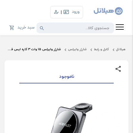
ورود
|
سبد خرید
هیلاتل
کابل و رابط
شارژر وایرلس
شارژر وایرلس 15 وات 3 کاره ایس فست مدل E20
ناموجود