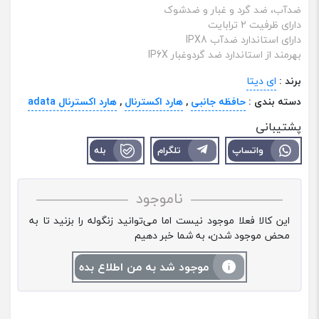
ضدآب، ضد گرد و غبار و ضد‌شوک
دارای ظرفیت 2 ترابایت
دارای استاندارد ضد‌آب IPX8
بهرمند از استاندارد ضد گردوغبار IP6X
برند :
ای دیتا
دسته بندی :
حافظه جانبی
,
هارد اکسترنال
,
هارد اکسترنال adata
پشتیبانی
واتساپ
تلگرام
بله
ناموجود
این کالا فعلا موجود نیست اما می‌توانید زنگوله را بزنید تا به
محض موجود شدن، به شما خبر دهیم
موجود شد به من اطلاع بده