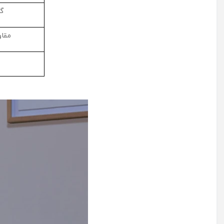
گا
مقاو