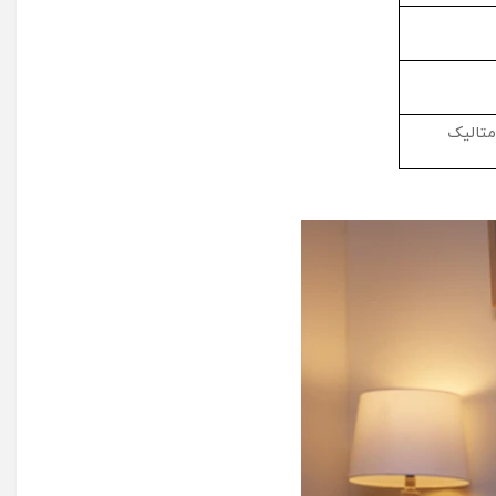
متالیک