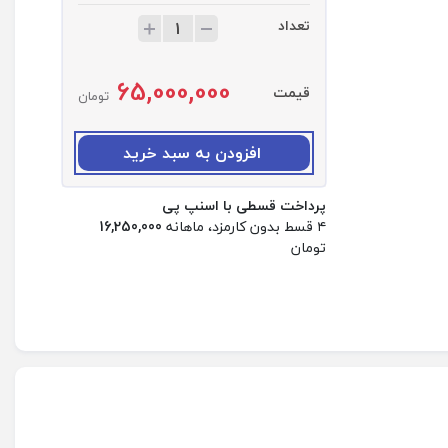
تعداد
ت
ع
د
65,000,000
ا
قیمت
تومان
د
:
ک
افزودن به سبد خرید
ت
ا
پرداخت قسطی با اسنپ پی
ب
۴ قسط بدون کارمزد، ماهانه
16,250,000
خ
تومان
و
ا
ن
آ
م
ا
ز
و
ن
م