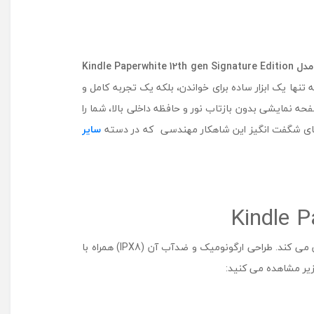
د
ل
K
i
مدل
Kindle Paperwhite 12th gen Signature Edition
n
d
 تنها یک ابزار ساده برای خواندن، بلکه یک تجربه کامل و
l
حه نمایشی بدون بازتاب نور و حافظه داخلی بالا، شما را
e
 های شگفت‌ انگیز این شاهکار مهندسی که در دسته
سایر
P
a
p
e
r
w
h
i
این دستگاه با صفحه نمایش ۷ اینچی با رزولوشن بالا و نورپردازی هوشمند Warm Light، خوانایی را در هر ساعتی از شبانه ‌روز تضمین می‌ کند. طراحی ارگونومیک و ضدآب آن (IPX8) همراه با
t
e
1
2
t