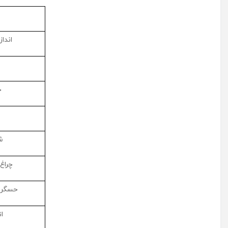
اندا
ح
ش
چراغ
حسگر خ
ا