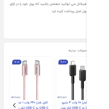
یلاتل می توانید مطمئن باشید که پول خود را در ازای
 اصل پرداخت کرده اید.
صولات مرتبط
18 %
20 %
کابل شارژ 60 وات 3 متری
کابل شارژ 240 وات 1 متری
USB-C به USB-C انکر مدل
USB-C به USB-C انکر مدل
لایتنینگ انکر مدل A8663