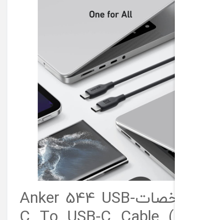
-
C
ا
ن
ک
ر
م
د
ل
A
8
0
F
1
مشخصاتAnker 544 USB-
C To USB-C Cable (