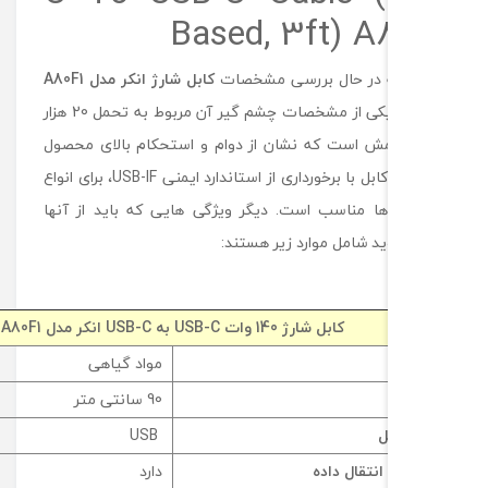
Based, 3ft) A
ه در حال بررسی مشخصات
کابل شارژ انکر مدل A80F1
هستید یکی از مشخصات چشم گیر آن مربوط به تحمل 20 هزار
ش است که نشان از دوام و استحکام بالای محصول
دارد. این کابل با برخورداری از استاندارد ایمنی USB-IF، برای انواع
ا مناسب است. دیگر ویژگی هایی که باید از آنها
د شامل موارد زیر هستند:
کابل شارژ 140 وات USB-C به USB-C انکر مدل A80F1
مواد گیاهی
90 سانتی متر
ل
USB
نتقال داده
دارد