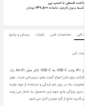
ل
داخت قسطی با اسنپ پی
ش
247,500
تومان
ا
ر
ژ
1
4
کلی
مشخصات فنی
نظرات
پرسش و پاسخ
0
و
ا
ت
ات کلی
U
S
B
 مدل A80F1
یک
-
C
رآمد برای شارژ انواع گجت های دیجیتالی است. طول
ب
اومت بالا در برابر خم شدگی و استفاده از مواد اولیه
ه
U
 سری ویژگی های مهم این محصول به شمار می روند
S
ن کاربرد مانع از گره خوردن کابل می شود.
B