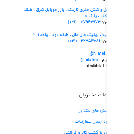
 و شش متری نارمک ، بازار موبایل شرق ، طبقه
 ، پلاک 18
ن:
77942973 - (021)
یه ، بوتیک مال ملل ، طبقه دوم ، واحد 201
ن:
26353086 - (021)
hilatel@
ام :
@hilatelir
ات مشتریان
ش های متداول
ه ارسال سفارشات
 بازگشت کالا و گارانتی