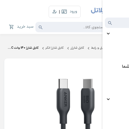
ورود
|
سبد خرید
ل و رابط
کابل شارژر
کابل شارژ انکر
کابل شارژ 140 وات USB-C به USB-C انکر مدل A80F1