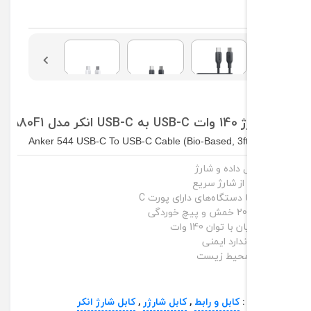
دل A80F1
Anker 544 USB-C To USB-C Cable (Bio-Based, 3f
ل داده و شارژ
از شارژ سریع
 دستگاه‌های دارای پورت C
ا توان 140 وات
ندارد ایمنی
 محیط زیست
:
کابل و رابط
,
کابل شارژر
,
کابل شارژ انکر