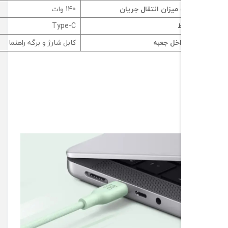
یزان انتقال جریان
140 وات
Type-C
خل جعبه
کابل شارژ و برگه راهنما