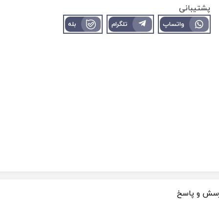
پشتیبانی
واتساپ
تلگرام
بله
سش و پاسخ