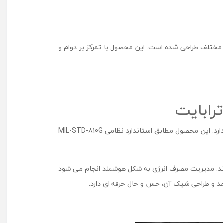
س
ر
م
د
ختلف طراحی شده است. این محصول با تمرکز بر دوام و
ل
A
C
7
3
2
ظ
ر
دارای بدنه ای از آلومینیوم مقاوم است که توان تحمل فشار تا ۴۰۰۰ کیلوگرم را دارد. این محصول مطابق استاندارد نظامی MIL-STD-810G
ف
ی
ت
ی
ل می رساند. مدیریت مصرف انرژی به شکل هوشمند انجام می شود
ک
ت
ر
ا
ب