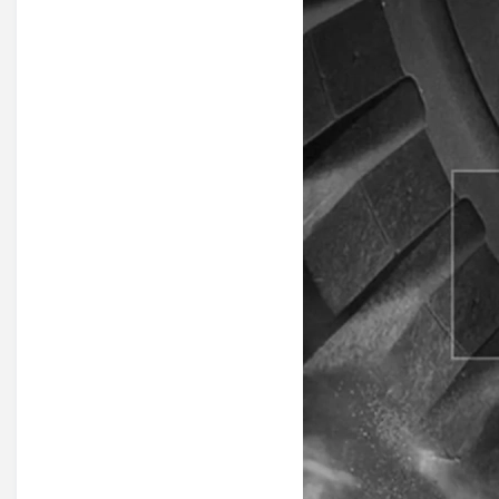
ا
ی
ت