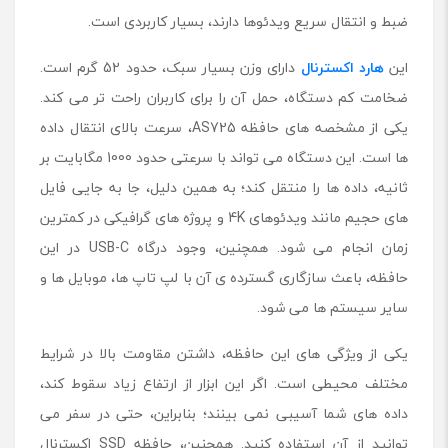
ا
ضبط و انتقال سریع ویدئوها دارند، بسیار کاربردی است.
ب
ا
این
هارد اکسترنال
دارای وزن بسیار سبک، حدود 52 گرم است.
ی
ت
ضخامت کم دستگاه، حمل آن را برای کاربران راحت تر می ‌کند.
یکی از مشخصه های حافظه AS725، سرعت بالای انتقال داده
ها است. این دستگاه می تواند با سرعتی حدود 1000 مگابایت بر
ثانیه، داده ها را منتقل کند؛ به همین دلیل، جا به جایی فایل
‌های حجیم مانند ویدئوهای 4K و پروژه ‌های گرافیکی در کمترین
زمان انجام می شود. همچنین، وجود درگاه USB-C در این
حافظه، باعث سازگاری گسترده ی آن با لپ‌ تاپ ‌ها، موبایل‌ ها و
سایر سیستم ها می شود.
یکی از ویژگی های این حافظه، داشتن مقاومت بالا در شرایط
مختلف محیطی است. اگر این ابزار از ارتفاع زیاد سقوط کند،
داده های شما آسیبی نمی بینند؛ بنابراین، حتی در سفر می
توانید از آن استفاده کنید. همچنین، حافظه SSD اکسترنال