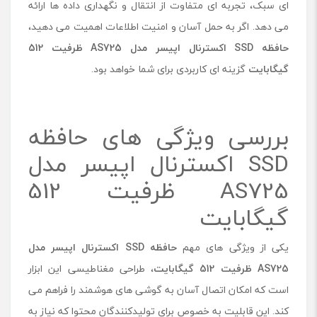
ای سبک، تجربه ای متفاوت از انتقال و نگهداری داده ها ارائه
س
می دهد. اگر به حمل آسان و امنیت اطلاعات اهمیت می دهید،
ر
م
حافظه
SSD
اکسترنال اپیسر مدل
AS725
ظرفیت
512
د
گیگابایت
گزینه ای کاربردی برای شما خواهد بود.
ل
A
S
7
بررسی ویژگی های حافظه
2
5
SSD اکسترنال اپیسر مدل
ظ
ر
AS725 ظرفیت 512
ف
ی
گیگابایت
ت
5
یکی از ویژگی‌ های مهم
حافظه
SSD
اکسترنال اپیسر مدل
1
2
AS725
ظرفیت
512
گیگابایت
،
طراحی مغناطیسی این ابزار
گ
است که امکان اتصال آسان به گوشی های هوشمند را فراهم می
ی
گ
کند. این قابلیت به خصوص برای تولیدکنندگان محتوا که نیاز به