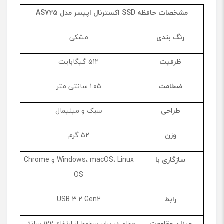
مشخصات
حافظه
SSD
اکسترنال اپیسر مدل
AS725
رنگ بندی
مشکی
ظرفیت
۵۱۲ گیگابایت
ضخامت
۱.۰۵ سانتی ‌متر
طراحی
سبک و مینیمال
وزن
۵۲ گرم
سازگاری با
Windows، macOS، Linux و Chrome
OS
رابط
USB 3.2 Gen2
میزان مقاومت
مقام در برابر سقوط از ارتفاع ۱۲۲ سانتی