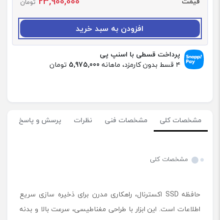
23,900,000
قیمت
ا
تومان
د
:
افزودن به سبد خرید
ح
ا
ف
پرداخت قسطی با اسنپ پی
ظ
۴ قسط بدون کارمزد، ماهانه
5,975,000
تومان
ه
S
S
D
ا
مشخصات کلی
مشخصات فنی
نظرات
پرسش و پاسخ
ک
س
ت
ر
مشخصات کلی
ن
ا
ل
حافظه SSD اکسترنال، راهکاری مدرن برای ذخیره سازی سریع
ا
پ
اطلاعات است. این ابزار با طراحی مغناطیسی، سرعت بالا و بدنه
ی