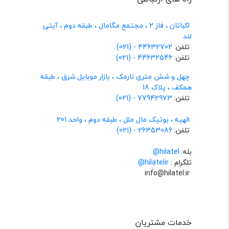
اکباتان ، فاز 2 ، مجتمع مگامال ، طبقه دوم ، آیتی
لند
تلفن:
44632702 - (021)
تلفن:
44632546 - (021)
چهل و شش متری نارمک ، بازار موبایل شرق ، طبقه
همکف ، پلاک 18
تلفن:
77942973 - (021)
الهیه ، بوتیک مال ملل ، طبقه دوم ، واحد 201
تلفن:
26353086 - (021)
بله:
hilatel@
تلگرام :
@hilatelir
info@hilatel.ir
خدمات مشتریان