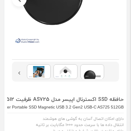
حافظه SSD اکسترنال اپیسر مدل AS725 ظرفیت 512 گیگابایت
pacer Portable SSD Magnetic USB 3.2 Gen2 USB-C AS725 512GB
دارای امکان اتصال آسان به گوشی های هوشمند
انتقال داده ها با سرعت حدود 1000 مگابایت بر ثانیه
دارای مقاومت بالا در شرایط مختلف محیطی