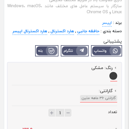
سازگار با سیستم‌ عامل ‌های مختلف مانند Windows، macOS،
Linux و Chrome OS
برند :
اپیسر
دسته بندی :
حافظه جانبی
,
هارد اکسترنال
,
هارد اکسترنال اپیسر
پشتیبانی
واتساپ
تلگرام
بله
رنگ:
مشکی
گارانتی:
گارانتی 36 ماهه متین
تعداد
ت
ع
د