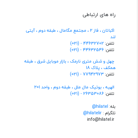
راه های ارتباطی
اکباتان ، فاز 2 ، مجتمع مگامال ، طبقه دوم ، آیتی
لند
تلفن:
44632702 - (021)
تلفن:
44632546 - (021)
چهل و شش متری نارمک ، بازار موبایل شرق ، طبقه
همکف ، پلاک 18
تلفن:
77942973 - (021)
الهیه ، بوتیک مال ملل ، طبقه دوم ، واحد 201
تلفن:
26353086 - (021)
بله:
hilatel@
تلگرام :
@hilatelir
info@hilatel.ir