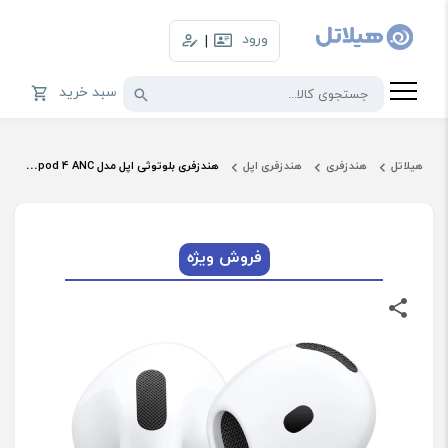
ورود
|
سبد خرید
هیلاتل
هندزفری
هندزفری اپل
هندزفری بلوتوثی اپل مدل Airpod 4 ANC
فروش ویژه