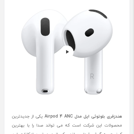
م
د
ل
A
i
r
p
o
d
4
A
N
C
هندزفری بلوتوثی اپل مدل
Airpod 4 ANC
یکی از جدیدترین
محصولات این شرکت است که می تواند صدا را با بهترین