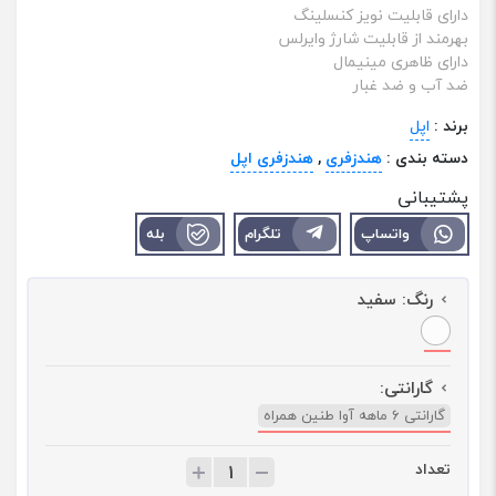
دارای قابلیت نویز کنسلینگ
بهرمند از قابلیت شارژ وایرلس
دارای ظاهری مینیمال
ضد آب و ضد غبار
برند :
اپل
دسته بندی :
هندزفری
,
هندزفری اپل
پشتیبانی
واتساپ
تلگرام
بله
رنگ:
سفید
گارانتی:
گارانتی 6 ماهه آوا طنین همراه
تعداد
ت
ع