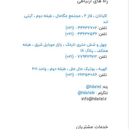
راه های ارتباطی
اکباتان ، فاز 2 ، مجتمع مگامال ، طبقه دوم ، آیتی
لند
تلفن:
44632702 - (021)
تلفن:
44632546 - (021)
چهل و شش متری نارمک ، بازار موبایل شرق ، طبقه
همکف ، پلاک 18
تلفن:
77942973 - (021)
الهیه ، بوتیک مال ملل ، طبقه دوم ، واحد 201
تلفن:
26353086 - (021)
بله:
hilatel@
تلگرام :
@hilatelir
info@hilatel.ir
خدمات مشتریان