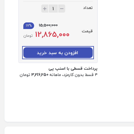
تعداد
ت
ع
د
15,500,000
17%
ا
قیمت
12,865,000
د
تومان
:
ق
ا
افزودن به سبد خرید
ب
ش
پرداخت قسطی با اسنپ پی
ف
۴ قسط بدون کارمزد، ماهانه
3,216,250
تومان
ا
ف
م
گ
س
ی
ف
د
ا
ر