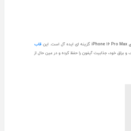
ا
پ
ل
ب
ر
ا
ی
ی
Pro Max
16
iPhone
گزینه‌ ای ایده ‌آل است. این
قاب
i
Mag سازگار است. این قاب از طریق طراحی شفاف و براق خود، جذابیت آیفون را حفظ کرده و در عین حال از
P
h
o
n
e
1
6
P
r
o
M
a
x