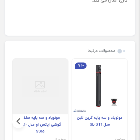
کاری آسان می کند.
محصولات مرتبط
10 %
مونوپاد و سه پایه گرین لاین
مونوپاد و سه پایه سلفی
سه
مدل GL-ST1
گوشی ایکس او مدل XO-
S-
SS15
مونوپاد
مونوپاد
مونو