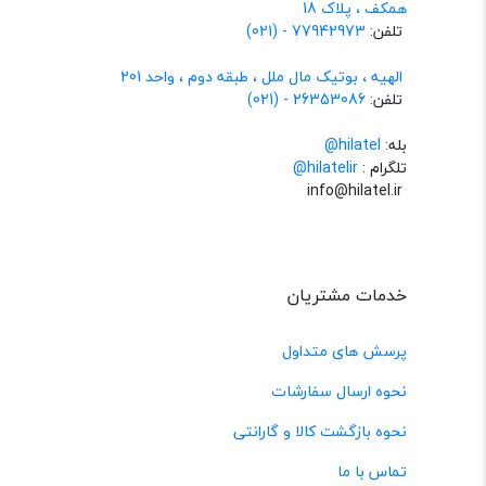
همکف ، پلاک 18
تلفن:
77942973 - (021)
الهیه ، بوتیک مال ملل ، طبقه دوم ، واحد 201
تلفن:
26353086 - (021)
بله:
hilatel@
تلگرام :
@hilatelir
info@hilatel.ir
خدمات مشتریان
پرسش های متداول
نحوه ارسال سفارشات
نحوه بازگشت کالا و گارانتی
تماس با ما