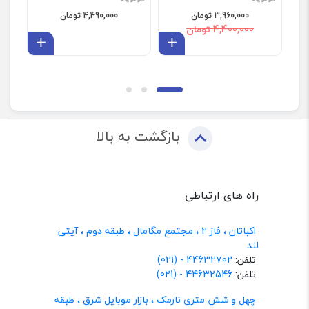
3,960,000 تومان
4,490,000 تومان
4,400,000 تومان
افزودن به سبد
افزودن 
بازگشت به بالا
راه های ارتباطی
اکباتان ، فاز 2 ، مجتمع مگامال ، طبقه دوم ، آیتی
لند
تلفن:
44632702 - (021)
تلفن:
44632546 - (021)
چهل و شش متری نارمک ، بازار موبایل شرق ، طبقه